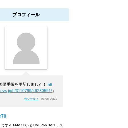
プロフィール
整備手帳を更新しました！
htt
//cvw.jp/b/3110799/49230591/
」
何シテル？
08/05 20:12
r70
r70です AD-MAXバンとFIAT PANDA30、ス