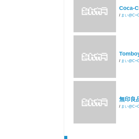
Coca
/
まい@C+
Tomb
/
まい@C+
無印良品
/
まい@C+