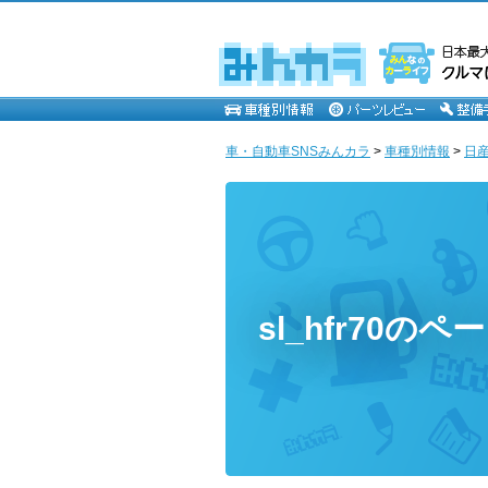
車・自動車SNSみんカラ
>
車種別情報
>
日
sl_hfr70のペ