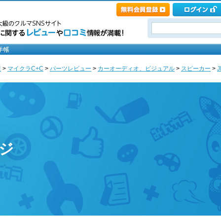
産
>
マイクラC+C
>
パーツレビュー
>
カーオーディオ、ビジュアル
>
スピーカー
>
J
ージ