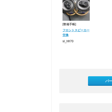
[整備手帳]
フロントスピーカー
交換
sl_hfr70
パ