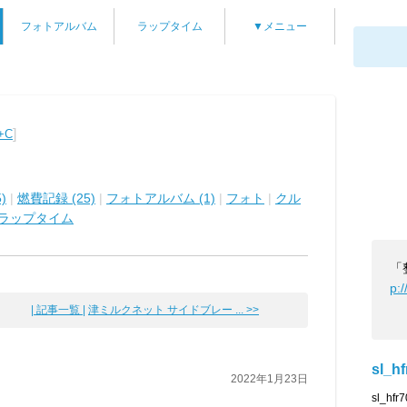
フォトアルバム
ラップタイム
▼メニュー
]
+C
)
|
燃費記録 (25)
|
フォトアルバム (1)
|
フォト
|
クル
ラップタイム
「
p:
| 記事一覧 |
津ミルクネット サイドブレー ... >>
sl_hf
2022年1月23日
sl_hf