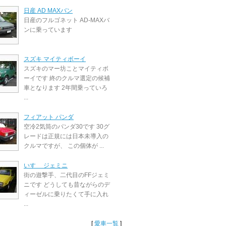
日産 AD MAXバン
日産のフルゴネット AD-MAXバ
ンに乗っています
スズキ マイティボーイ
スズキのマー坊ことマイティボ
ーイです 終のクルマ選定の候補
車となります 2年間乗っていろ
...
フィアット パンダ
空冷2気筒のパンダ30です 30グ
レードは正規には日本未導入の
クルマですが、 この個体が ...
いすゞ ジェミニ
街の遊撃手、二代目のFFジェミ
ニです どうしても昔ながらのデ
ィーゼルに乗りたくて手に入れ
...
[
愛車一覧
]