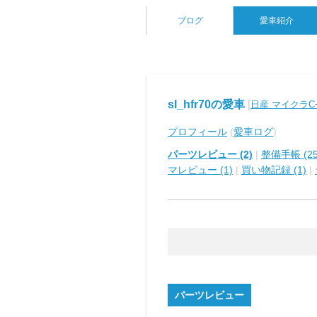
ブログ
愛車紹介
sl_hfr70の愛車
[
日産 マイクラC
プロフィール
(
愛車ログ
)
パーツレビュー (2)
|
整備手帳 (25
マレビュー (1)
|
買い物記録 (1)
|
パーツレビュー