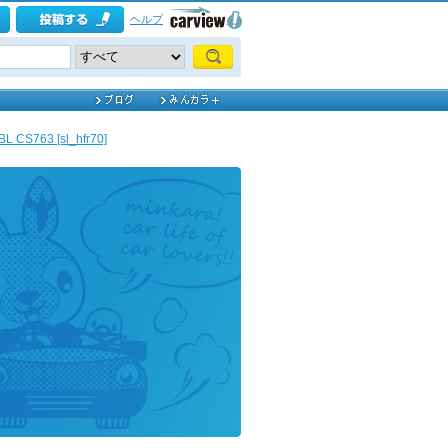
ヘルプ
BL CS763 [sl_hfr70]