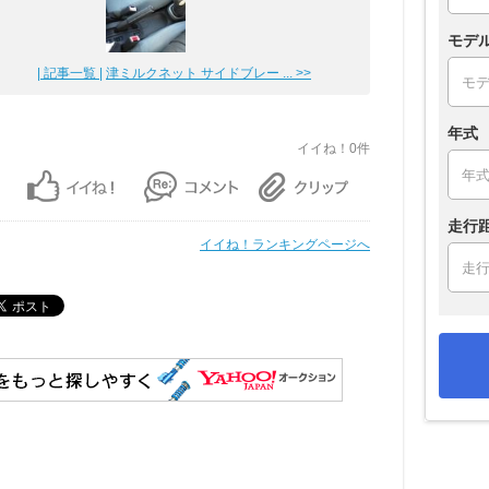
モデ
| 記事一覧 |
津ミルクネット サイドブレー ... >>
年式
イイね！0件
走行
イイね！ランキングページへ