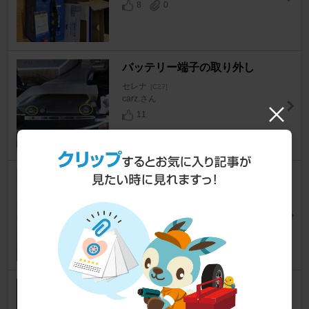
8
0
バッテリー端子の取り外し
セレナ
[C27]
carz.さん
11
多走行エンジンのタペット音
セレナ
[C27]
ぽんぽこ34さん
7
セレナ C27 T16 バックランプ L
ED 交換 取付