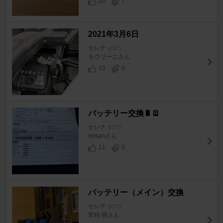
20
7
2021年3月6日
セレナ
[C27]
モウリーニさん
15
0
バッテリー交換🔋🪫
セレナ
[C27]
reisanさん
11
0
バッテリー（メイン）交換
セレナ
[C27]
常時 開さん