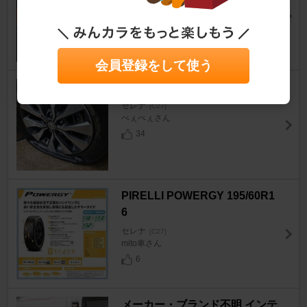
セレナ
[C27]
株式会社シェアスタイルさん
27
会員登録をして使う
スライドドアサイドパネル交換
セレナ
[C27]
ぺぇぺぇさん
34
PIRELLI POWERGY 195/60R1
6
セレナ
[C27]
mito車さん
6
メーカー・ブランド不明 インテ