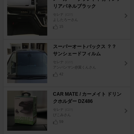
リアパネルブラック
セレナ
[C27]
よしたろーさん
15
スーパーオートバックス ？？
サンシェードフィルム
セレナ
[C27]
アンパンマン@翼くんさん
42
CAR MATE / カーメイト ドリン
クホルダー DZ486
セレナ
[C27]
ぴこみさん
59