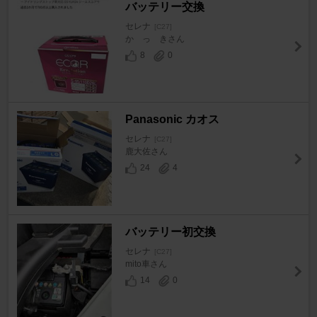
バッテリー交換
セレナ
[C27]
か っ きさん
8
0
Panasonic カオス
セレナ
[C27]
鹿大佐さん
24
4
バッテリー初交換
セレナ
[C27]
mito車さん
14
0