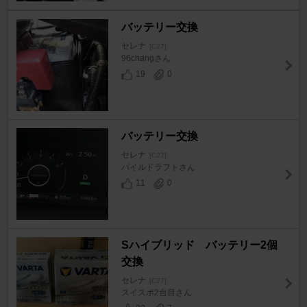
バッテリー交換
セレナ
[C27]
96changさん
19
0
バッテリー交換
セレナ
[C27]
パイルドラフトさん
11
0
Sハイブリッド バッテリー2個
交換
セレナ
[C27]
スイスポ2台目さん