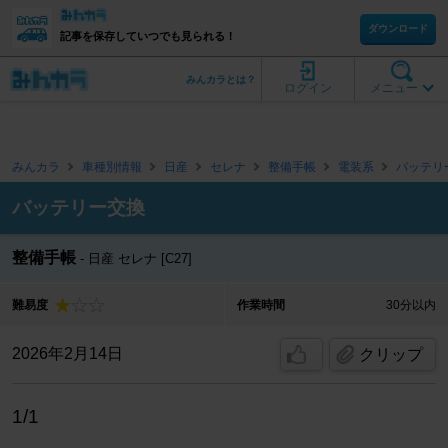
ダウンロード
記事を保存していつでも見られる！
みんカラとは？
ログイン
メニュー
みんカラ
車種別情報
日産
セレナ
整備手帳
電装系
バッテリ
バッテリー交換
整備手帳
日産 セレナ [C27]
難易度
作業時間
30分以内
2026年2月14日
クリップ
1/1