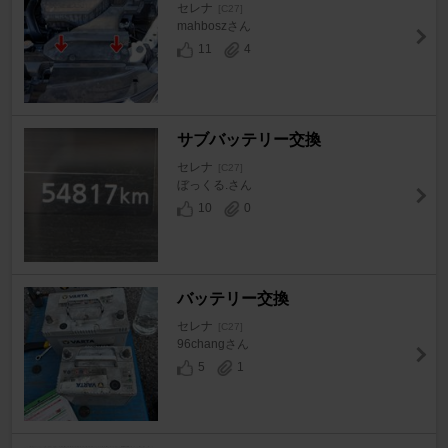
セレナ
[C27]
mahboszさん
11
4
サブバッテリー交換
セレナ
[C27]
ぼっくる.さん
10
0
バッテリー交換
セレナ
[C27]
96changさん
5
1