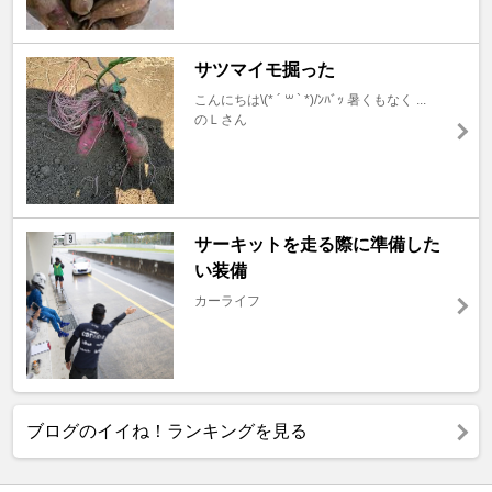
サツマイモ掘った
こんにちは\(* ´ ꒳ ` *)/ﾝﾊﾞｯ 暑くもなく ...
のＬさん
サーキットを走る際に準備した
い装備
カーライフ
ブログのイイね！ランキングを見る