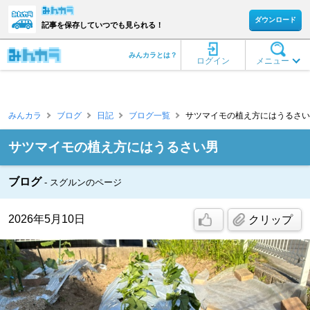
ダウンロード
記事を保存していつでも見られる！
みんカラとは？
ログイン
メニュー
みんカラ
ブログ
日記
ブログ一覧
サツマイモの植え方にはうるさい男
サツマイモの植え方にはうるさい男
ブログ
スグルンのページ
2026年5月10日
クリップ