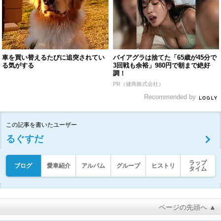
車を買い替えるたびに追突されてい
バイアグラは捨てた「65歳が45分で
る気がする
3回戦も余裕」980円で朝まで絶好
調！
PR（健商株式会社）
Recommended by
この記事を書いたユーザー
るぐすだ
ラップ
ブログ
愛車紹介
アルバム
グループ
ヒストリ
タイム
ページの先頭へ ▲