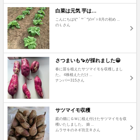
白菜は元気 芋は…
こんにちは\(* ´ ꒳ ` *)/ﾝﾊﾞｯ 8月の初め ...
のＬさん
さつまいも🍠が採れました😀
春に苗を植えたサツマイモを収穫しまし
た。 4株植えただけ ...
ナンバー315さん
サツマイモ収穫
庭の畑にＧＷに植え付けたサツマイモを収
穫いたしました。 娘 ...
ムラサキのネギ坊主Ｒさん