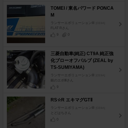
TOMEI / 東名パワード PONCA
M
ランサーエボリューションIII
[CE9A]
FLAT Rさん
9
0
三菱自動車(純正) CT9A 純正強
化ブローオフバルブ (ZEAL by
TS-SUMIYAMA)
ランサーエボリューションIII
[CE9A]
銀のエボⅢさん
9
RS☆R エキマグGTⅡ
ランサーエボリューションIII
[CE9A]
とどはちさん
0