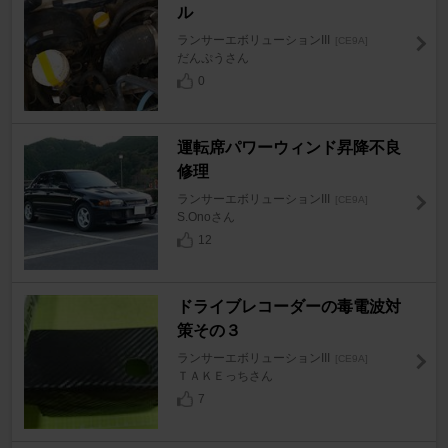
ル
ランサーエボリューションIII
[CE9A]
だんぷうさん
0
運転席パワーウィンド昇降不良
修理
ランサーエボリューションIII
[CE9A]
S.Onoさん
12
ドライブレコーダーの毒電波対
策その３
ランサーエボリューションIII
[CE9A]
ＴＡＫＥっちさん
7