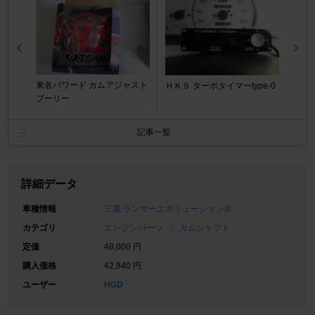
東名パワード カムアジャスト
ＨＫＳ ターボタイマーtype-0
プーリー
記事一覧
詳細データ
車種情報
三菱 ランサーエボリューションIII
カテゴリ
エンジンパーツ
カムシャフト
定価
48,000 円
購入価格
42,840 円
ユーザー
HGD