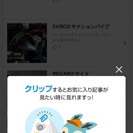
CUSCO サクションパイプ
ランサーエボリューションIII
[CE9A]
もち@ＭＲ改さん
1
RECARO サイド
ランサーエボリューションIII
[CE9A]
やまたけＥＶＯさん
0
PIT WORK 強力鉄粉除去クリー
ナー