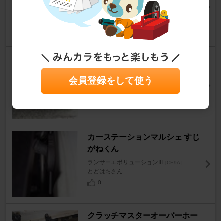
ランサーエボリューションIII
[CE9A]
もち@ＭＲ改さん
17
ピレリ P5000ドラゴ 215/45R1
7
会員登録をして使う
ランサーエボリューションIII
[CE9A]
とどはちさん
1
カーステーションマルシェ すじ
がねくん
ランサーエボリューションIII
[CE9A]
とどはちさん
0
クラッチマスターオーバーホー