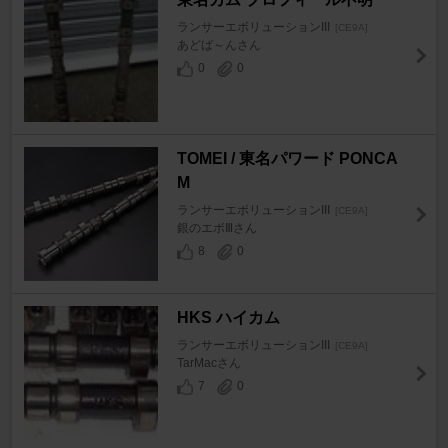
ランサーエボリューションIII
[CE9A]
あどば～んさん
0
0
TOMEI / 東名パワード PONCA
M
ランサーエボリューションIII
[CE9A]
銀のエボⅢさん
8
0
HKS ハイカム
ランサーエボリューションIII
[CE9A]
TarMacさん
7
0