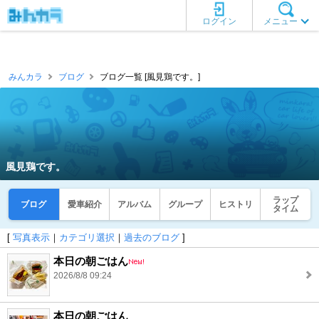
ログイン
メニュー
みんカラ
ブログ
ブログ一覧 [風見鶏です。]
風見鶏です。
ラップ
ブログ
愛車紹介
アルバム
グループ
ヒストリ
タイム
[
写真表示
｜
カテゴリ選択
｜
過去のブログ
]
本日の朝ごはん
2026/8/8 09:24
本日の朝ごはん