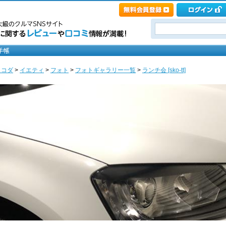
ュコダ
>
イエティ
>
フォト
>
フォトギャラリー一覧
>
ランチ会 [sko-tt]