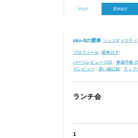
ブログ
愛車紹介
sko-ttの愛車
[
]
シュコダ イエティ
プロフィール
(
愛車ログ
)
パーツレビュー (13)
|
整備手帳 (3
マレビュー
|
買い物記録
|
ラップ
ランチ会
1