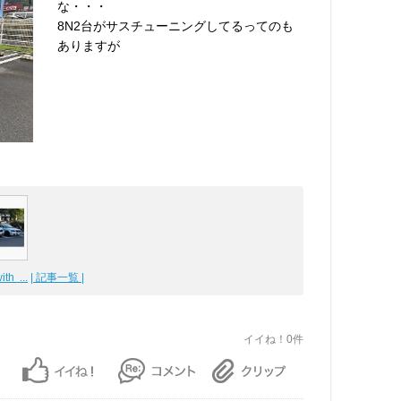
な・・・
8N2台がサスチューニングしてるってのも
ありますが
h ...
| 記事一覧 |
イイね！0件