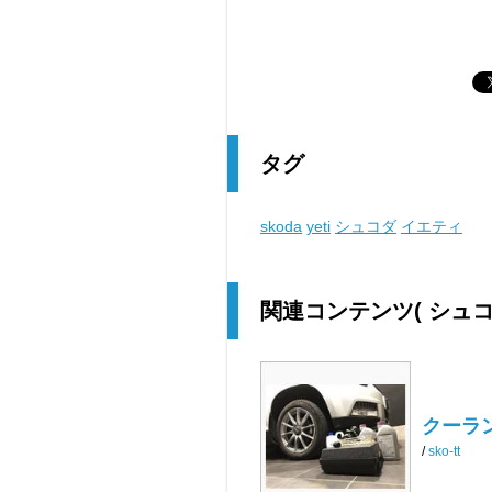
タグ
skoda
yeti
シュコダ
イエティ
関連コンテンツ
( シュ
クーラ
/
sko-tt