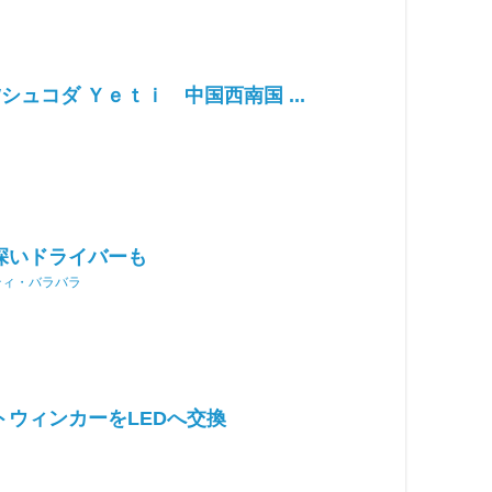
シュコダ Ｙｅｔｉ 中国西南国 ...
深いドライバーも
ティ・バラバラ
トウィンカーをLEDへ交換