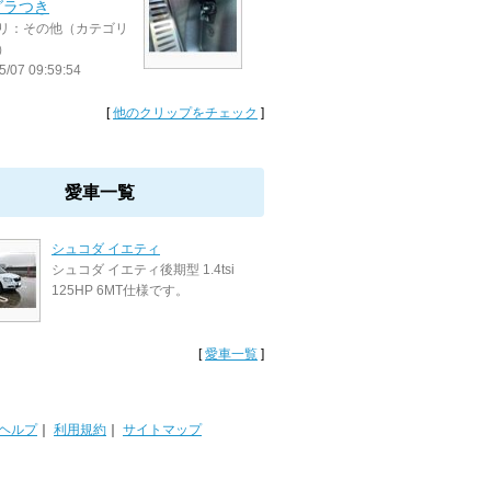
グラつき
リ：その他（カテゴリ
）
5/07 09:59:54
[
他のクリップをチェック
]
愛車一覧
シュコダ イエティ
シュコダ イエティ後期型 1.4tsi
125HP 6MT仕様です。
[
愛車一覧
]
ヘルプ
｜
利用規約
｜
サイトマップ