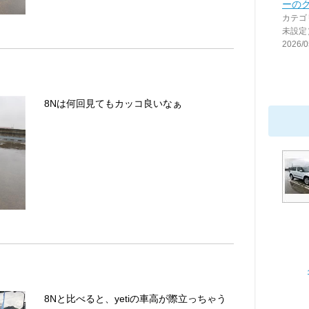
ーの
カテゴ
未設定
2026/0
8Nは何回見てもカッコ良いなぁ
8Nと比べると、yetiの車高が際立っちゃう