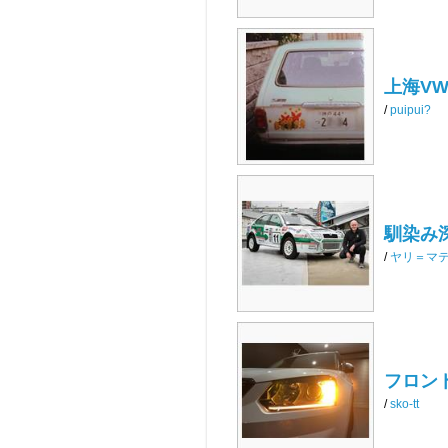
上海VW
/
puipui?
馴染み
/
ヤリ＝マ
フロン
/
sko-tt