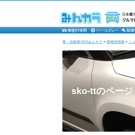
車・自動車SNSみんカラ
>
車種別情報
>
シ
sko-ttのページ