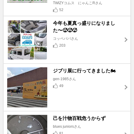
TWIZYコムス にゃんこRさん
52
今年も夏真っ盛りになりまし
た〜🥵🥵🥵
コッペパパさん
203
ジブリ展に行ってきました🏍️
gen-1985さん
49
己を汁物百戦危うからず
blues juniorsさん
81