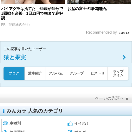
バイアグラは捨てた「65歳が45分で
お盆の富士の準備開始。
3回戦も余裕」1日31円で朝まで絶好
調！
PR（健商株式会社）
Recommended by
この記事を書いたユーザー
猿と果実
ラップ
ブログ
愛車紹介
アルバム
グループ
ヒストリ
タイム
ページの先頭へ ▲
みんカラ 人気のカテゴリ
車種別
イイね！