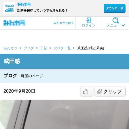
ダウンロード
記事を保存していつでも見られる！
みんカラとは？
ログイン
メニュー
みんカラ
ブログ
日記
ブログ一覧
威圧感 [猿と果実]
威圧感
ブログ
苺屋のページ
2020年9月20日
クリップ