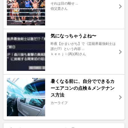
それは目の離せ ...
伯父貴さん
気になっちゃうよね〜
昨夜【かまいがち】で《芸能界最強剣士は
誰だ!?》という内容 ...
ｋｅｎｊｉ(再)(再)さん
暑くなる前に、自分でできるカ
ーエアコンの点検＆メンテナン
ス方法
カーライフ