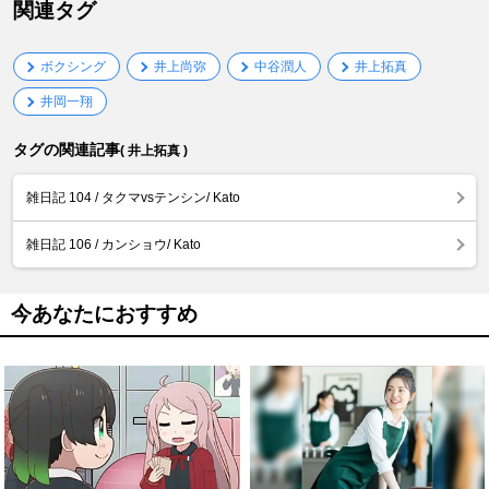
関連タグ
ボクシング
井上尚弥
中谷潤人
井上拓真
井岡一翔
タグの関連記事
( 井上拓真 )
雑日記 104 / タクマvsテンシン/ Kato
雑日記 106 / カンショウ/ Kato
今あなたにおすすめ