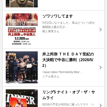
ソワソワしてます
5月2日になりました。 私はどういう訳か
格闘技人脈が広が ...
猿と果実さん
井上尚弥 ＴＨＥ ＤＡＹ世紀の
大決戦で中谷に勝利（2026/5/
2）
<span style="font-family:Meir ...
☆アル君さん
リング5 ナイト・オブ・ザ・サ
ムライ
6試合の予定が4試合に減ったリヤド・シ