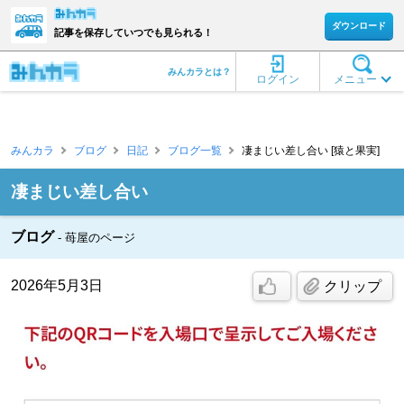
ダウンロード
記事を保存していつでも見られる！
みんカラとは？
ログイン
メニュー
みんカラ
ブログ
日記
ブログ一覧
凄まじい差し合い [猿と果実]
凄まじい差し合い
ブログ
苺屋のページ
2026年5月3日
クリップ