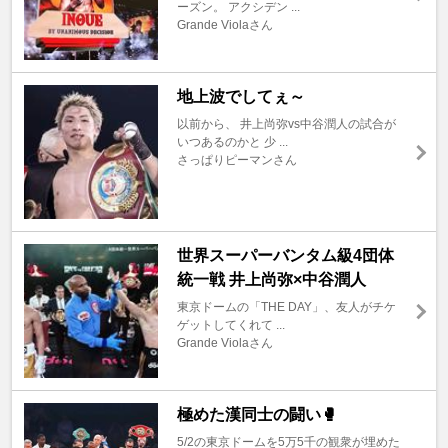
ーズン。 アクシデン ...
Grande Violaさん
地上波でしてぇ～
以前から、 井上尚弥vs中谷潤人の試合が
いつあるのかと 少 ...
さっぱりピーマンさん
世界スーパーバンタム級4団体
統一戦 井上尚弥×中谷潤人
東京ドームの「THE DAY」、友人がチケ
ゲットしてくれて ...
Grande Violaさん
極めた漢同士の闘い🥊
5/2の東京ドームを5万5千の観衆が埋めた