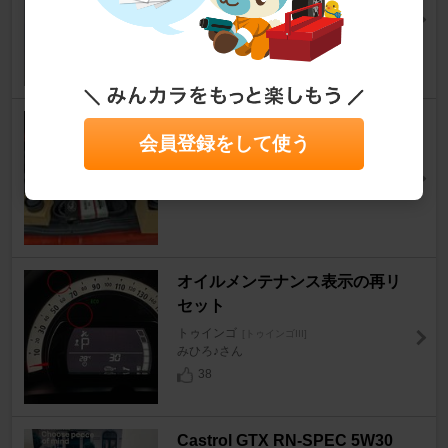
otaco3さん
16
補機ベルト交換
会員登録をして使う
トゥインゴ
[トゥインゴIII]
ke55tomicaさん
13
オイルメンテナンス表示の再リ
セット
トゥインゴ
[トゥインゴIII]
みひろ♪さん
38
Castrol GTX RN-SPEC 5W30