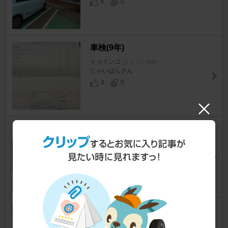
6
0
車検(9年)
トゥインゴ
[トゥインゴIII]
じゃいぱんさん
9
0
ｽﾀｯﾄﾞﾚｽﾀｲﾔ交換
トゥインゴ
[トゥインゴIII]
ボッちさん
37
純正ホイールボルト
トゥインゴ
[トゥインゴIII]