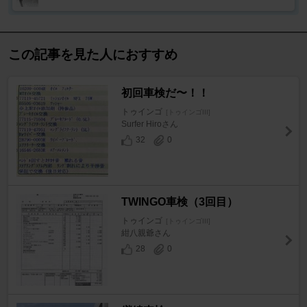
この記事を見た人におすすめ
初回車検だ〜！！
トゥインゴ
[トゥインゴIII]
Surfer Hiroさん
32
0
TWINGO車検（3回目）
トゥインゴ
[トゥインゴIII]
紺八親爺さん
28
0