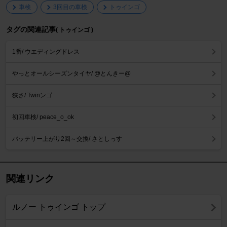
車検
3回目の車検
トゥインゴ
タグの関連記事
( トゥインゴ )
1番/ ウエディングドレス
やっとオールシーズンタイヤ/ @とんきー@
狭さ/ Twinンゴ
初回車検/ peace_o_ok
バッテリー上がり2回～交換/ さとしっす
関連リンク
ルノー トゥインゴ トップ