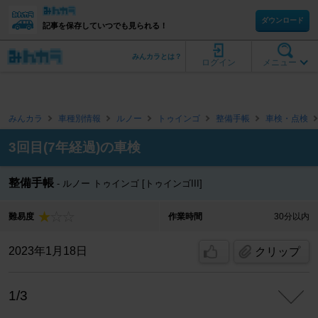
ダウンロード
記事を保存していつでも見られる！
みんカラとは？
ログイン
メニュー
みんカラ
車種別情報
ルノー
トゥインゴ
整備手帳
車検・点検
3回目(7年経過)の車検
整備手帳
ルノー トゥインゴ [トゥインゴIII]
難易度
作業時間
30分以内
2023年1月18日
クリップ
1/3