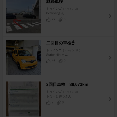
継続車検
トゥインゴ
[トゥインゴIII]
kkzrxksrさん
29
0
二回目の車検☝️
トゥインゴ
[トゥインゴIII]
Surfer Hiroさん
46
0
3回目車検 88,673km
トゥインゴ
[トゥインゴIII]
トミーと待つさん
7
0