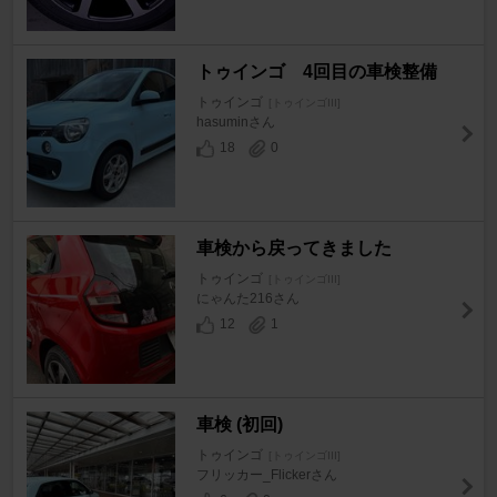
トゥインゴ 4回目の車検整備
トゥインゴ
[トゥインゴIII]
hasuminさん
18
0
車検から戻ってきました
トゥインゴ
[トゥインゴIII]
にゃんた216さん
12
1
車検 (初回)
トゥインゴ
[トゥインゴIII]
フリッカー_Flickerさん