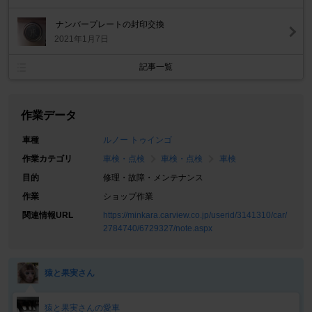
ナンバープレートの封印交換
2021年1月7日
記事一覧
作業データ
車種
ルノー トゥインゴ
作業カテゴリ
車検・点検
車検・点検
車検
目的
修理・故障・メンテナンス
作業
ショップ作業
関連情報URL
https://minkara.carview.co.jp/userid/3141310/car/
2784740/6729327/note.aspx
猿と果実さん
猿と果実さんの愛車