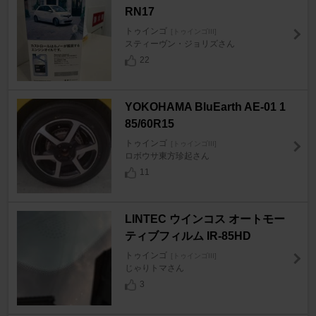
RN17
トゥインゴ
[トゥインゴIII]
スティーヴン・ジョリズさん
22
YOKOHAMA BluEarth AE-01 1
85/60R15
トゥインゴ
[トゥインゴIII]
ロボウサ東方珍起さん
11
LINTEC ウインコス オートモー
ティブフィルム IR-85HD
トゥインゴ
[トゥインゴIII]
じゃりトマさん
3