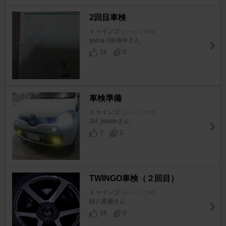
2回目車検
トゥインゴ
[トゥインゴIII]
yama-3＠喪中さん
18
0
車検準備
トゥインゴ
[トゥインゴIII]
2st_junkieさん
7
1
TWINGO車検（２回目）
トゥインゴ
[トゥインゴIII]
紺八親爺さん
19
0