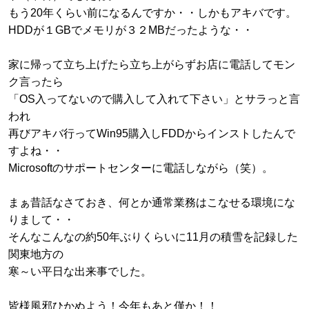
もう20年くらい前になるんですか・・しかもアキバです。
HDDが１GBでメモリが３２MBだったような・・
家に帰って立ち上げたら立ち上がらずお店に電話してモン
ク言ったら
「OS入ってないので購入して入れて下さい」とサラっと言
われ
再びアキバ行ってWin95購入しFDDからインストしたんで
すよね・・
Microsoftのサポートセンターに電話しながら（笑）。
まぁ昔話なさておき、何とか通常業務はこなせる環境にな
りまして・・
そんなこんなの約50年ぶりくらいに11月の積雪を記録した
関東地方の
寒～い平日な出来事でした。
皆様風邪ひかぬよう！今年もあと僅か！！