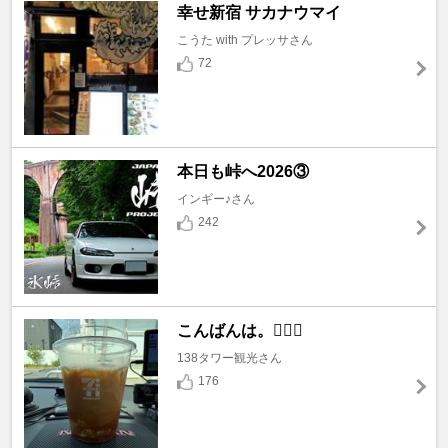
幸せ新宿 サカナウマイ
こうた with プレッサさん
72
本日も峠へ2026③
インギー♪さん
242
こんばんは。🙇🏼‍♂️
138タワー観光さん
176