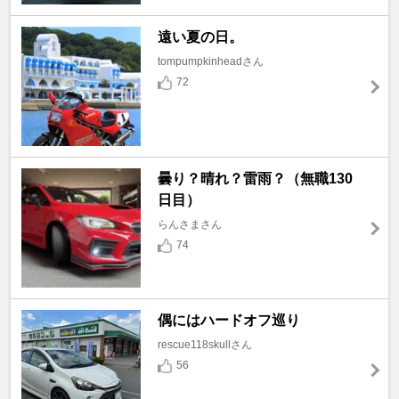
遠い夏の日。
tompumpkinheadさん
72
曇り？晴れ？雷雨？（無職130
日目）
らんさまさん
74
偶にはハードオフ巡り
rescue118skullさん
56