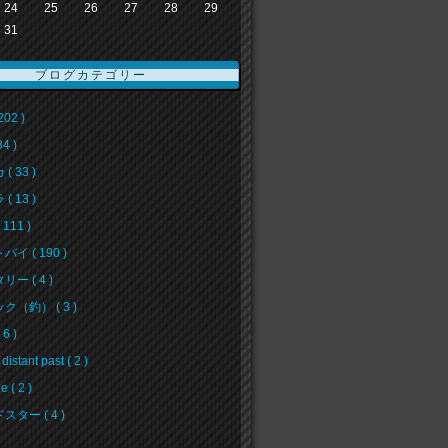
24
25
26
27
28
29
31
ブログカテゴリー
202 )
34 )
( 33 )
( 13 )
111 )
イ ( 190 )
ー ( 4 )
ク（釣） ( 3 )
6 )
 distant past ( 2 )
e ( 2 )
スター ( 4 )