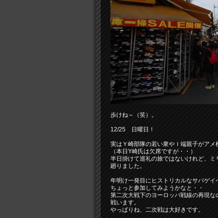
歩けね～（笑）。
12/25 日曜日！
実はＹ崎部隊の若い衆やＩ端親子がアメ
（本日Y崎氏は欠席ですが・・）
半日掛けて巡礼の旅ではないけれど、ミ
廻りました。
年明け一発目にヒストリカルなサバゲイ
ちょっと参加してみようかなと・・
第二次大戦下のヨーロッパ戦線の再現な
戦います。
やっぱりね、二次戦は大好きです。