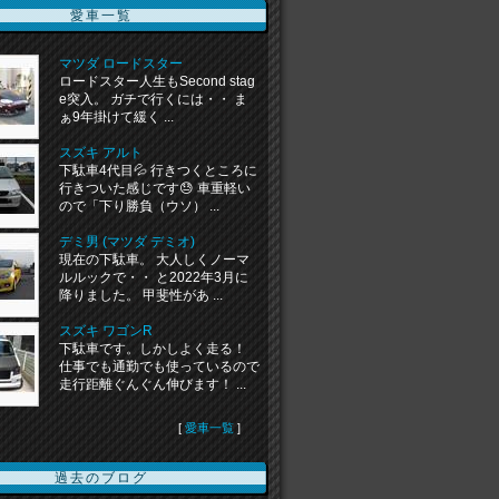
愛車一覧
マツダ ロードスター
ロードスター人生もSecond stag
e突入。 ガチで行くには・・ ま
ぁ9年掛けて緩く ...
スズキ アルト
下駄車4代目💦 行きつくところに
行きついた感じです😓 車重軽い
ので「下り勝負（ウソ） ...
デミ男 (マツダ デミオ)
現在の下駄車。 大人しくノーマ
ルルックで・・ と2022年3月に
降りました。 甲斐性があ ...
スズキ ワゴンR
下駄車です。しかしよく走る！
仕事でも通勤でも使っているので
走行距離ぐんぐん伸びます！ ...
[
愛車一覧
]
過去のブログ