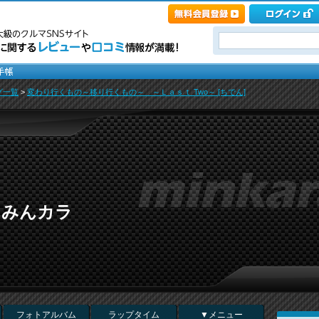
グ一覧
>
変わり行くもの～移り行くもの～ ～Ｌａｓｔ Two～ [ちでん]
 in みんカラ
フォトアルバム
ラップタイム
▼メニュー