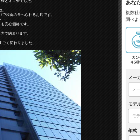
皆様とオフ会でした。
あな
ね。
複数社
バで和食の食べられるお店です。
調べよ
・・
もも安心価格です。
以内で納まります。
すごく変わりました。
メー
モデ
年式