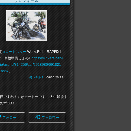
プロフィール
備]
#ロードスター
WorksBell RAPFIXII
 車検準備しょの1
https://minkara.carvi
.jp/userid/314256/car/2918980/691821
e.aspx
」
何シテル？
06/06 20:23
行ですわ！」がモットーです。 人生最後ま
めずGO！
7
43
フォロー
フォロワー