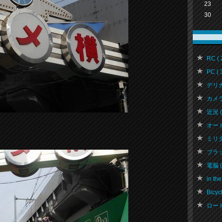
23
30
RC ( 
PC ( 
デリカ 
カメラ 
近況 ( 
オートバ
ミリタリ
ブラッ
電脳 ( 
in the
Bicycl
ロード