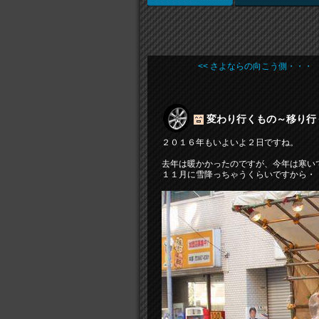
<< さよならの向こう側・・・ .
変わり行くもの～移り行く
２０１６年もいよいよ２日ですね。
去年は暖かかったのですが、今年は寒い
１１月に雪降っちゃうくらいですから・