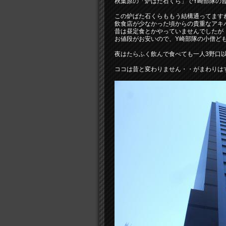
秋葉原の「炉ばた石くら」でY崎部隊の
この炉ばた石くらももう結構通ってます
飲食店が少なかった頃からの貴重なアキ
昔は昼定食とかやっていませんでしたが
お値段がお安いので、Y崎部隊の小僧ど
夜はたらふく飲んで食べても一人3野口
ココは昔と変わりません・・がまわりは