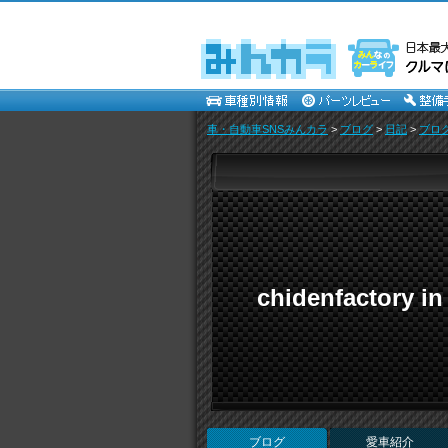
車・自動車SNSみんカラ
>
ブログ
>
日記
>
ブロ
chidenfactory
ブログ
愛車紹介