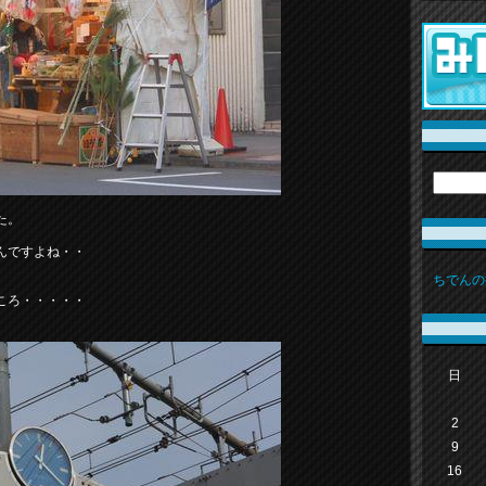
た。
んですよね・・
ちでんの
ころ・・・・・
日
2
9
16