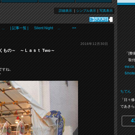
詳細表示
｜
シンプル表示
｜
写真表示
..
| 記事一覧 |
Silent Night ... >>
2016年12月30日
もの～ ～Ｌａｓｔ Two～
「[整
取付
ew.co
ですね。
6/not
・
ちでん
「日々修
であきら
4