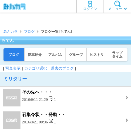
ログイン
メニュー
みんカラ
ブログ
ブログ一覧 [ちでん]
ちでん
ラップ
ブログ
愛車紹介
アルバム
グループ
ヒストリ
タイム
[
写真表示
｜
カテゴリ選択
｜
過去のブログ
]
ミリタリー
その先へ・・・
2016/9/11 21:29
1
召集令状・・発動・・
2016/3/21 09:36
1