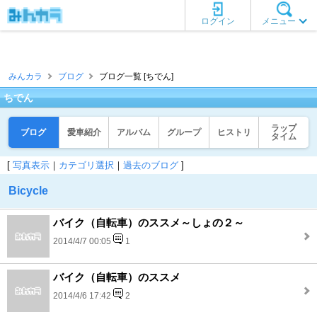
ログイン
メニュー
みんカラ
ブログ
ブログ一覧 [ちでん]
ちでん
ラップ
ブログ
愛車紹介
アルバム
グループ
ヒストリ
タイム
[
写真表示
｜
カテゴリ選択
｜
過去のブログ
]
Bicycle
バイク（自転車）のススメ～しょの２～
2014/4/7 00:05
1
バイク（自転車）のススメ
2014/4/6 17:42
2