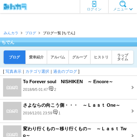
ログイン
メニュー
みんカラ
ブログ
ブログ一覧 [ちでん]
ちでん
ラップ
ブログ
愛車紹介
アルバム
グループ
ヒストリ
タイム
[
写真表示
｜
カテゴリ選択
｜
過去のブログ
]
To Forever soul NISHIKEN ～ Encore～
2018/9/5 01:47
2
さよならの向こう側・・・ ～Ｌａｓｔ One～
2016/12/31 23:59
1
変わり行くもの～移り行くもの～ ～Ｌａｓｔ Tw
o～