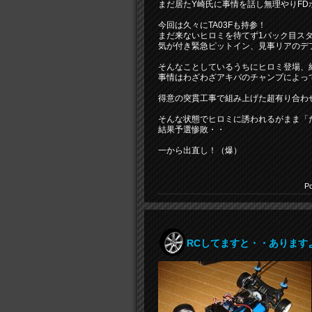
まだ居たY崎氏に事情を話し無理やりF
今回は久々にTA03Fも持参！
まだ来ないヒロミを待てず1パック目スタ
気が付き緊急ピットイン、見事リアのデ
そんなことしているうちにヒロミ登場、
事情はわざわざアキバのチャンプによっ
得意の突貫工事で組み上げた超有り合わ
そんな状態でヒロミに誘われるがまま「
結果予選惨敗・・
一から出直し！（爆）
Po
RCしてますと・・あります