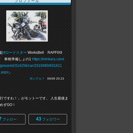
プロフィール
備]
#ロードスター
WorksBell RAPFIXII
 車検準備しょの1
https://minkara.carvi
.jp/userid/314256/car/2918980/691821
e.aspx
」
何シテル？
06/06 20:23
行ですわ！」がモットーです。 人生最後ま
めずGO！
7
43
フォロー
フォロワー