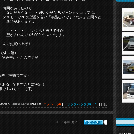
時間があったので
「ないだろうな～」と思いながらPCジャンクショップに。
ダメモトでPCの型番を言い「液晶ないですよね～」と問うと
「新品がありますよ」
「・・・・・！おいくら万円？ですか」
「型が古いんで￥5,000でいいですよ」
んでお買い上げ！
うです（嬉）
）物色中だったのですが
新型（中古ですが）
もあるしで直すことに決定！
用ですので・・（汗）
sted at 2008/06/28 00:44:08 |
コメント(4)
|
トラックバック(0)
|
PC
| 日記
2008年06月21日