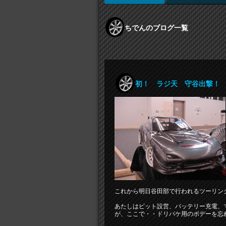
ちでんのブログ一覧
初！ ラジ天 守谷出撃！
これから明日谷田部で行われるツーリン
あたしはピット設営、バッテリー充電、
が、ここで・・ドリパケ用のボデーを忘