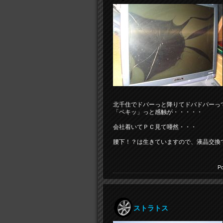
北千住でドバーっと降りてドバドバーっ
「ペキッ」っと感触が・・・・・
会社着いてＰＣ見て唖然・・・
腰下！？は生きていますので、液晶交換
Po
ストラトス