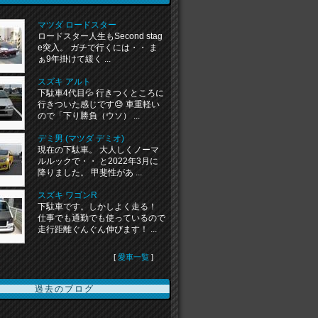
マツダ ロードスター
ロードスター人生もSecond stag
e突入。 ガチで行くには・・ ま
ぁ9年掛けて緩く ...
スズキ アルト
下駄車4代目💦 行きつくところに
行きついた感じです😓 車重軽い
ので「下り勝負（ウソ） ...
デミ男 (マツダ デミオ)
現在の下駄車。 大人しくノーマ
ルルックで・・ と2022年3月に
降りました。 甲斐性があ ...
スズキ ワゴンR
下駄車です。しかしよく走る！
仕事でも通勤でも使っているので
走行距離ぐんぐん伸びます！ ...
[
愛車一覧
]
過去のブログ