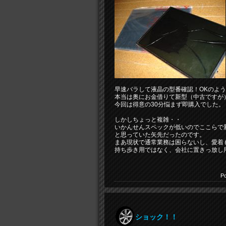
早速バラして液晶の型番確認！OKのよ
本当は奥にお金借りて新型（中古ですが
今回は得意の30分悩まず即購入でした。
しかしちょっと複雑・・
いかんせんスペックが低いのでここらで
と思っていた矢先だったのです。
まあ現状で通常業務は困らないし、愛着
持ち歩き用ではなく、会社に置きっ放し
Po
ショック！！