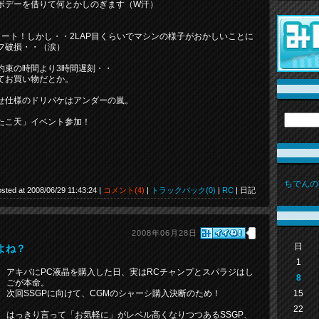
Dボデーを借りて何とかしのぎます（W汗）
ート！しかし・・2LAP目くらいでマシンの様子がおかしいことに
フ破損・・（涙）
約束の時間より3時間遅刻・・
てお買い物だとか。
せ仕様のドリパケはアンダーの嵐。
たこ天」イベント参加！
ちでんの
sted at 2008/06/29 11:43:24 |
コメント(4)
|
トラックバック(0)
|
RC
| 日記
2008年06月28日
日
よね？
1
アキバにPC液晶を購入した日、実はRCチャンプとスパラジはし
8
ごが本命。
15
次回SSGPに向けて、CGMのシャーシ購入決断のため！
22
はっきり言って「お気軽に」がレベル高くなりつつあるSSGP、