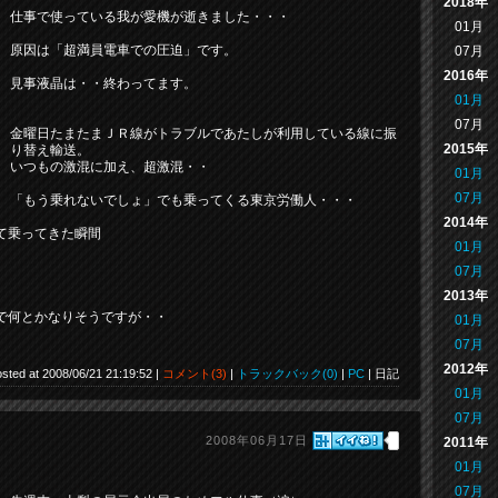
2018年
仕事で使っている我が愛機が逝きました・・・
01月
原因は「超満員電車での圧迫」です。
07月
2016年
見事液晶は・・終わってます。
01月
07月
金曜日たまたまＪＲ線がトラブルであたしが利用している線に振
2015年
り替え輸送。
いつもの激混に加え、超激混・・
01月
07月
「もう乗れないでしょ」でも乗ってくる東京労働人・・・
2014年
て乗ってきた瞬間
01月
07月
2013年
で何とかなりそうですが・・
01月
07月
2012年
sted at 2008/06/21 21:19:52 |
コメント(3)
|
トラックバック(0)
|
PC
| 日記
01月
07月
2008年06月17日
2011年
01月
07月