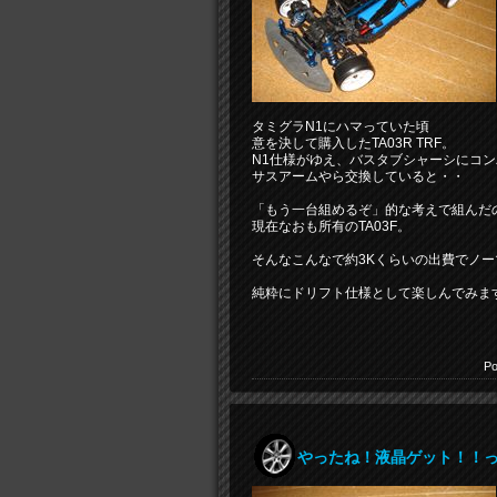
タミグラN1にハマっていた頃
意を決して購入したTA03R TRF。
N1仕様がゆえ、バスタブシャーシにコ
サスアームやら交換していると・・
「もう一台組めるぞ」的な考えで組んだ
現在なおも所有のTA03F。
そんなこんなで約3Kくらいの出費でノーマ
純粋にドリフト仕様として楽しんでみま
Po
やったね！液晶ゲット！！