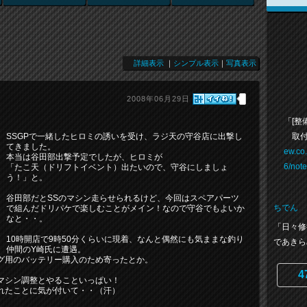
詳細表示
｜
シンプル表示
｜
写真表示
2008年06月29日
「[整
取付
SSGPで一緒したヒロミの誘いを受け、ラジ天の守谷店に出撃し
てきました。
ew.co
本当は谷田部出撃予定でしたが、ヒロミが
6/not
「たこ天（ドリフトイベント）出たいので、守谷にしましょ
う！」と。
谷田部だとSSのマシン走らせられるけど、今回はスペアパーツ
ちでん
で組んだドリパケで楽しむことがメイン！なので守谷でもよいか
なと・・。
「日々修
10時開店で9時50分くらいに現着、なんと偶然にも気ままな釣り
であきら
仲間のY崎氏に遭遇。
グ用のバッテリー購入のため寄ったとか。
4
マシン調整とやることいっぱい！
れたことに気が付いて・・（汗）