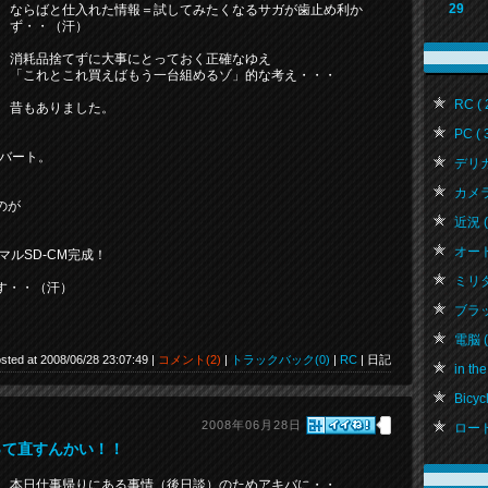
29
ならばと仕入れた情報＝試してみたくなるサガが歯止め利か
ず・・（汗）
消耗品捨てずに大事にとっておく正確なゆえ
「これとこれ買えばもう一台組めるゾ」的な考え・・・
RC ( 
昔もありました。
PC ( 
ンバート。
デリカ 
カメラ 
のが
近況 ( 
オートバ
ルSD-CM完成！
ミリタリ
す・・（汗）
ブラッ
電脳 ( 
sted at 2008/06/28 23:07:49 |
コメント(2)
|
トラックバック(0)
|
RC
| 日記
in the
Bicycl
2008年06月28日
ロード
って直すんかい！！
本日仕事帰りにある事情（後日談）のためアキバに・・