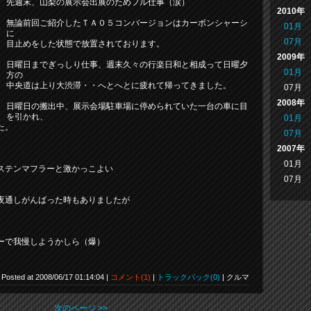
先週末、山梨の展示会出展のためフル仕事（涙）
2010年
無論前回ご紹介したＴＡ０５コンバージョンはカーボンシャーシ
01月
に
07月
目止めをした状態で放置されております。
2009年
日曜日までぎっしり仕事、週末久々の行楽日和と相成って日曜夕
01月
方の
中央道は上り大渋滞・・へとへとに疲れて帰ってきました。
07月
2008年
日曜日の搬出中、展示会場駐車場に停められていた一台の車に目
を引かれ、
01月
た。
07月
2007年
01月
ステンマフラーと激かっこよい
07月
夜通しがんばった時もありましたが
ーで我慢しようかしら（爆）
Posted at 2008/06/17 01:14:04 |
コメント(1)
|
トラックバック(0)
| クルマ
次のページ >>