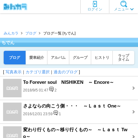
ログイン
メニュー
みんカラ
ブログ
ブログ一覧 [ちでん]
ちでん
ラップ
ブログ
愛車紹介
アルバム
グループ
ヒストリ
タイム
[
写真表示
｜
カテゴリ選択
｜
過去のブログ
]
To Forever soul NISHIKEN ～ Encore～
2018/9/5 01:47
2
さよならの向こう側・・・ ～Ｌａｓｔ One～
2016/12/31 23:59
1
変わり行くもの～移り行くもの～ ～Ｌａｓｔ Tw
o～