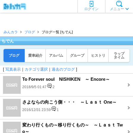
ログイン
メニュー
みんカラ
ブログ
ブログ一覧 [ちでん]
ちでん
ラップ
ブログ
愛車紹介
アルバム
グループ
ヒストリ
タイム
[
写真表示
｜
カテゴリ選択
｜
過去のブログ
]
To Forever soul NISHIKEN ～ Encore～
2018/9/5 01:47
2
さよならの向こう側・・・ ～Ｌａｓｔ One～
2016/12/31 23:59
1
変わり行くもの～移り行くもの～ ～Ｌａｓｔ Tw
o～