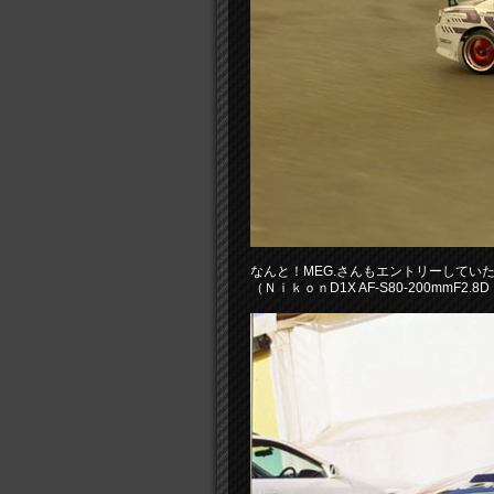
なんと！MEG.さんもエントリーしてい
（ＮｉｋｏｎD1X AF-S80-200mmF2.