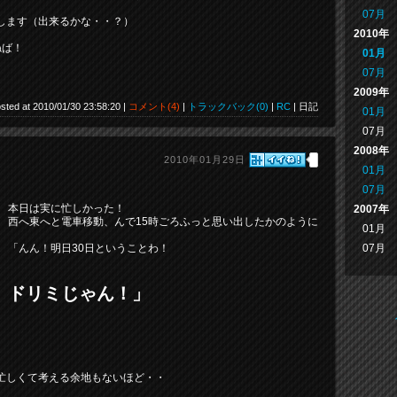
07月
します（出来るかな・・？）
2010年
ねば！
01月
07月
2009年
sted at 2010/01/30 23:58:20 |
コメント(4)
|
トラックバック(0)
|
RC
| 日記
01月
07月
2008年
2010年01月29日
01月
07月
本日は実に忙しかった！
2007年
西へ東へと電車移動、んで15時ごろふっと思い出したかのように
01月
07月
「んん！明日30日ということわ！
ドリミじゃん！」
忙しくて考える余地もないほど・・