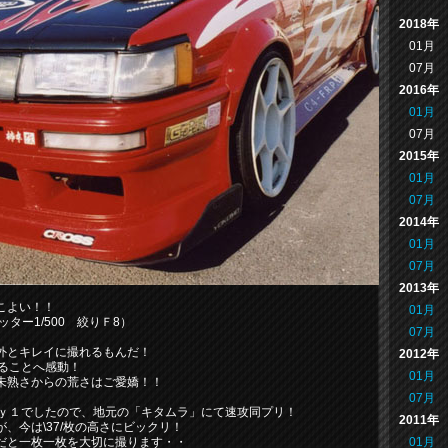
2018年
01月
07月
2016年
01月
07月
2015年
01月
07月
2014年
01月
07月
2013年
こよい！！
01月
ャッター1/500 絞りＦ8）
07月
外とキレイに撮れるもんだ！
2012年
ることへ感動！
01月
未熟さからの荒さはご愛嬌！！
07月
ａｙ１でしたので、地元の「キタムラ」にて速攻同プリ！
2011年
、今は\37/枚の高さにビックリ！
01月
だと一枚一枚を大切に撮ります・・