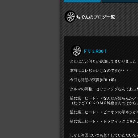
ちでんのブログ一覧
ドリミR30！
どたばたと何とか参加してまいりました！
本当はコレぢゃいけなのですが・・・
今回も得意の突貫参加（爆）
クルマの調整、セッティングなんてあっ
望む第一ヒート・・なんだか知らんがノ
（だけどＹＯＫＯＭＯ純也さんのはから
望む第二ヒート・・ピニオンの芋ネジが
望む第三ヒート・・トラフィックに巻き
しかし今回はいつも良くしていただいて