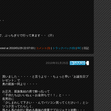
・・
で、ぶっちぎりで行って来ます・・（汗）
sted at 2010/01/29 22:07:03 |
コメント(3)
|
トラックバック(0)
|
RC
| 日記
2010年01月25日
買いました・・・・・と言うより・・ちょっと早い「お誕生日プ
レゼント」で
奥の親族一同より・・・・
お正月、親族集結の席で酔っ払って
「子供たちはいいねぇ～お金持ちで！！」と・・・
長男坊に
「少しまわして下さい・・んでパソコン買ってください！」とシ
ツコク言ってたらしく、
孫さん系の会社に勤める義妹の発案でプロジェクト始動・・・