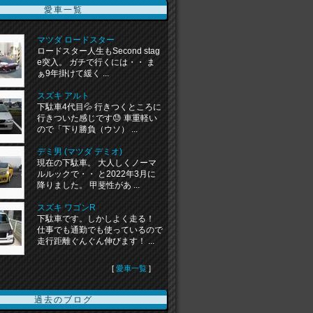
愛車一覧
マツダ ロードスター
ロードスター人生もSecond stag
e突入。 ガチで行くには・・ ま
ぁ9年掛けて緩く ...
スズキ アルト
下駄車4代目💦 行きつくところに
行きついた感じです😓 車重軽い
ので「下り勝負（ウソ） ...
デミ男 (マツダ デミオ)
現在の下駄車。 大人しくノーマ
ルルックで・・ と2022年3月に
降りました。 甲斐性があ ...
スズキ ワゴンR
下駄車です。しかしよく走る！
仕事でも通勤でも使っているので
走行距離ぐんぐん伸びます！ ...
[
愛車一覧
]
過去のブログ