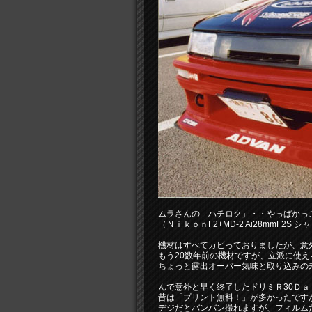
ムラさんの「ハチロク」・・やっぱかっ
（ＮｉｋｏｎF2+MD-2 Ai28mmF2S シ
機材はすべてカビっておりましたが、意
もう20数年前の機材ですが、立派に使え
ちょっと露出オーバー気味と取り込みの
んで意外と早く終了したドリミＲ30Ｄ
昔は「プリント無料！」が多かったですが
デジだとバンバン撮れますが、フィルム