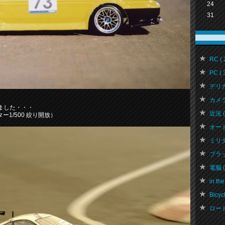
24
31
RC ( 
PC ( 
デリカ 
カメラ 
ました・・・
近況 ( 
ャッター1/500 絞り開放）
オートバ
ミリタリ
ブラッ
電脳 ( 
in the
Bicycl
ロード