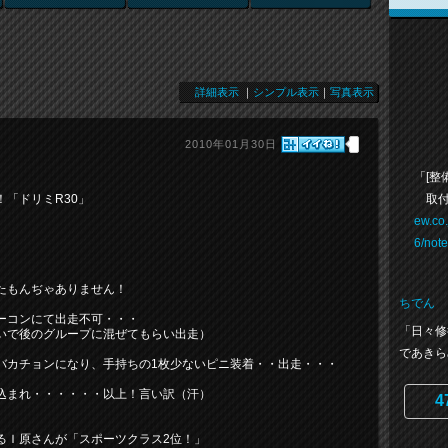
詳細表示
｜
シンプル表示
｜
写真表示
2010年01月30日
「[整
取付
「ドリミR30」
ew.co
6/not
たもんぢゃありません！
ちでん
ーコンにて出走不可・・・
「日々修
いで後のグループに混ぜてもらい出走）
であきら
バカチョンになり、手持ちの1枚少ないピニ装着・・出走・・・
込まれ・・・・・・以上！言い訳（汗）
4
るＩ原さんが「スポーツクラス2位！」