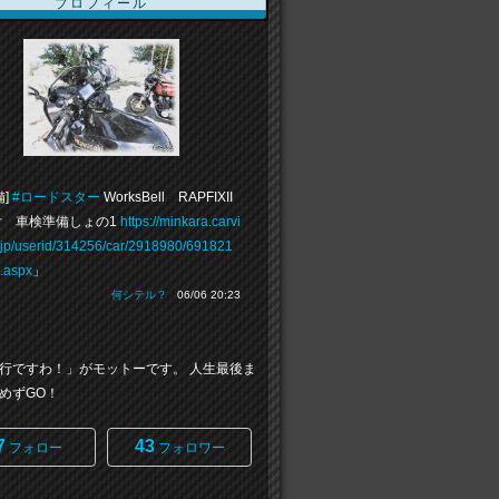
プロフィール
備]
#ロードスター
WorksBell RAPFIXII
 車検準備しょの1
https://minkara.carvi
.jp/userid/314256/car/2918980/691821
e.aspx
」
何シテル？
06/06 20:23
行ですわ！」がモットーです。 人生最後ま
めずGO！
7
43
フォロー
フォロワー