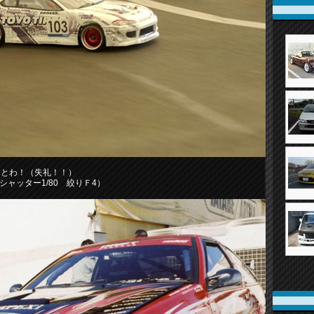
たとわ！（失礼！！）
8D シャッター1/80 絞りＦ4）