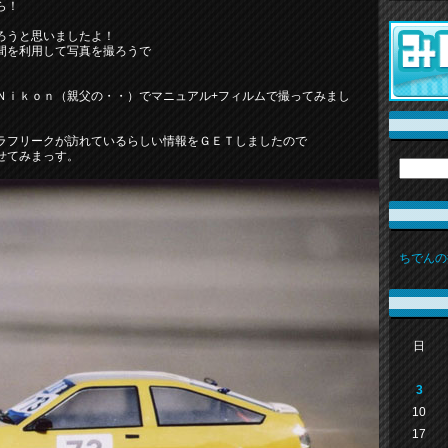
ら！
ろうと思いましたよ！
間を利用して写真を撮ろうで
Ｎｉｋｏｎ（親父の・・）でマニュアル+フィルムで撮ってみまし
ラフリークが訪れているらしい情報をＧＥＴしましたので
せてみまっす。
ちでんの
日
3
10
17