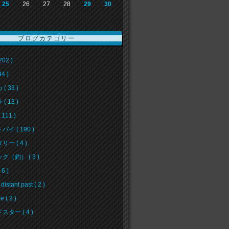
25
26
27
28
29
30
ブログカテゴリー
202 )
34 )
( 33 )
( 13 )
111 )
イ ( 190 )
ー ( 4 )
ク（釣） ( 3 )
6 )
 distant past ( 2 )
e ( 2 )
スター ( 4 )