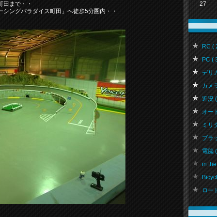
27
町田まで・・
ーシングパラダイス町田」へ徒歩5分圏内・・
RC ( 
PC ( 
デリカ 
カメラ 
近況 ( 
オートバ
ミリタリ
ブラッ
電脳 ( 
in the
Bicycl
ロード