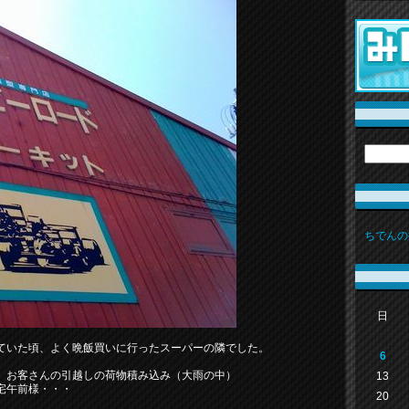
ちでんの
日
ていた頃、よく晩飯買いに行ったスーパーの隣でした。
6
、お客さんの引越しの荷物積み込み（大雨の中）
13
宅午前様・・・
20