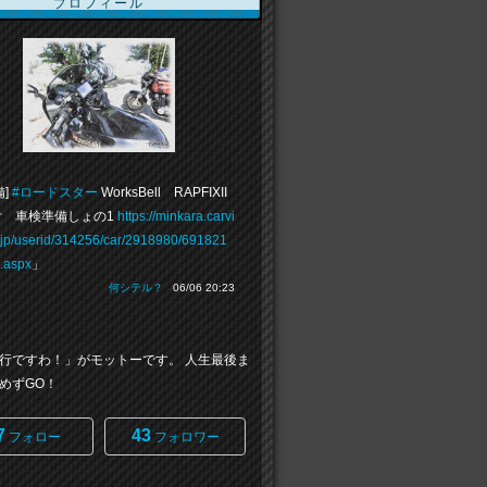
プロフィール
備]
#ロードスター
WorksBell RAPFIXII
 車検準備しょの1
https://minkara.carvi
.jp/userid/314256/car/2918980/691821
e.aspx
」
何シテル？
06/06 20:23
行ですわ！」がモットーです。 人生最後ま
めずGO！
7
43
フォロー
フォロワー