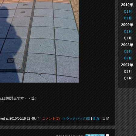
2010年
01月
07月
2009年
01月
07月
2008年
01月
07月
2007年
01月
07月
んは無関係です・・爆）
ted at 2010/06/19 22:48:44 |
コメント(2)
|
トラックバック(0)
|
近況
| 日記