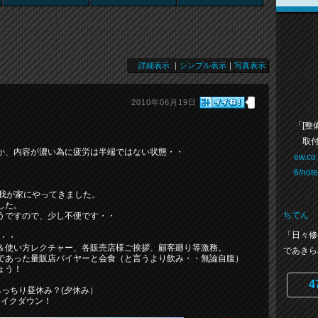
詳細表示
｜
シンプル表示
｜
写真表示
2010年06月19日
「[整
取付
か、内容が濃い為に疲労は半端ではない状態・・
ew.co
6/not
が我が家にやってきました。
した。
ちでん
うですので、少し不便です・・
「日々修
張・・
＆使い方レクチャー、各販売店様ご挨拶、顧客廻り等激務。
であきら
であった量販店バイヤーと会食（と言うより飲み・・無論自腹）
ょう！
4
っちり昼休み？(夕休み）
ェイクダウン！