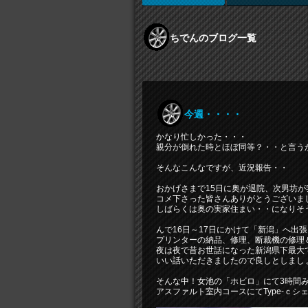
ちでんのブログ一覧
今週・・・・
かなり忙しかった・・・
親分が倒れた時とほぼ同等？・・と言う
そんなこんなですが、近況報告・・
おかげさまで15日に奥が退院、次男坊
コメ下さった皆さんありがとうございま
しばらくは奥の実家住まい・・になりそ
んで16日～17日にかけて「新潟」へ出
プリンターの納品、修理、断裁機の修理
夜は夜で昔お世話になった新潟県下最大
いい話いただきましたので良しとしまし
そんな中！女池の「ホビロ」にて3時間み
アスファルト室内コースにてType-ｃシ