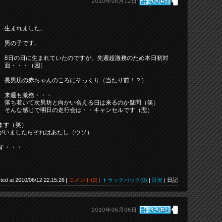
2010年06月12日
生まれました。
男の子です。
8日の日に生まれていたのですが、先週超激務のため本日初対
面・・・（困）
長男坊の赤ちゃんのころにそっくり（当たり前！？）
来週も激務・・・
落ち着いて次男坊と向かい合える日は来るのか疑問（笑）
そんな感じで明日の走行会は・・キャンセルです（悲）
ます（笑）
がいましたらそれはあたし（ウソ）
す・・・
ted at 2010/06/12 22:15:26 |
コメント(3)
|
トラックバック(0)
|
近況
| 日記
2010年06月06日