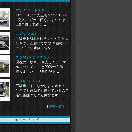
マツダ ロードスター
ロードスター人生もSecond stag
e突入。 ガチで行くには・・ ま
ぁ9年掛けて緩く ...
スズキ アルト
下駄車4代目💦 行きつくところに
行きついた感じです😓 車重軽い
ので「下り勝負（ウソ） ...
デミ男 (マツダ デミオ)
現在の下駄車。 大人しくノーマ
ルルックで・・ と2022年3月に
降りました。 甲斐性があ ...
スズキ ワゴンR
下駄車です。しかしよく走る！
仕事でも通勤でも使っているので
走行距離ぐんぐん伸びます！ ...
[
愛車一覧
]
過去のブログ