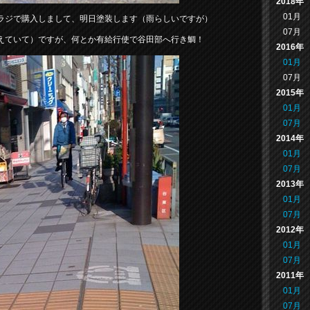
2018年
01月
ラジで購入しまして、明日塗装します（雨らしいですが）
07月
えていて）ですが、何とか有給行使で谷田部へ行き鯛！
2016年
01月
07月
2015年
01月
07月
2014年
01月
07月
2013年
01月
07月
2012年
01月
07月
2011年
01月
07月