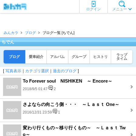
ログイン
メニュー
みんカラ
ブログ
ブログ一覧 [ちでん]
ちでん
ラップ
ブログ
愛車紹介
アルバム
グループ
ヒストリ
タイム
[
写真表示
｜
カテゴリ選択
｜
過去のブログ
]
To Forever soul NISHIKEN ～ Encore～
2018/9/5 01:47
2
さよならの向こう側・・・ ～Ｌａｓｔ One～
2016/12/31 23:59
1
変わり行くもの～移り行くもの～ ～Ｌａｓｔ Tw
o～