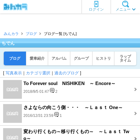
ログイン
メニュー
みんカラ
ブログ
ブログ一覧 [ちでん]
ちでん
ラップ
ブログ
愛車紹介
アルバム
グループ
ヒストリ
タイム
[
写真表示
｜
カテゴリ選択
｜
過去のブログ
]
To Forever soul NISHIKEN ～ Encore～
2018/9/5 01:47
2
さよならの向こう側・・・ ～Ｌａｓｔ One～
2016/12/31 23:59
1
変わり行くもの～移り行くもの～ ～Ｌａｓｔ Tw
o～