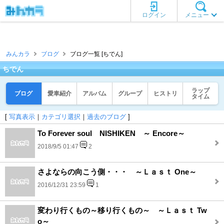
ログイン
メニュー
みんカラ
ブログ
ブログ一覧 [ちでん]
ちでん
ラップ
ブログ
愛車紹介
アルバム
グループ
ヒストリ
タイム
[
写真表示
｜
カテゴリ選択
｜
過去のブログ
]
To Forever soul NISHIKEN ～ Encore～
2018/9/5 01:47
2
さよならの向こう側・・・ ～Ｌａｓｔ One～
2016/12/31 23:59
1
変わり行くもの～移り行くもの～ ～Ｌａｓｔ Tw
o～