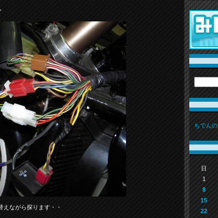
・
ちでんの
日
1
8
15
替えながら探ります・・
22