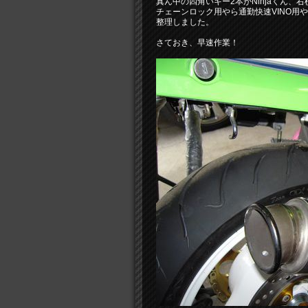
真ん中の四角いキー2本がNinjaくん、
チェーンロック用やら通勤快速VINO用
整理しました。
さておき、早速作業！