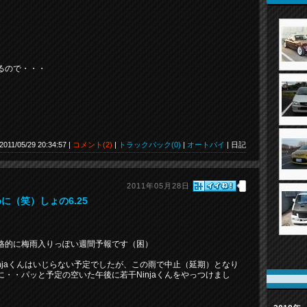
るので・・・
 2011/05/29 20:34:57 |
コメント(2)
|
トラックバック(0)
|
オートバイ
| 日記
2011年05月28日
（笑）しょの6.25
格的に梅雨入りっぽい週間予報です（困）
njaくんはいじらない予定でしたが、この雨で中止（延期）となり
・・パッと予定の空いた午後に若干Ninjaくんをやっつけまし