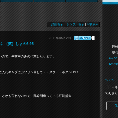
詳細表示
｜
シンプル表示
｜
写真表示
2011年05月29日
（笑）しょの6.95
「[整
取付
いので、午前中のみの作業となります。
ew.co
6/not
に入れキャブにガソリン回して・・スタートボタンON！
ちでん
「日々修
であきら
」とかも言わないので、配線間違っている可能盛大！
4