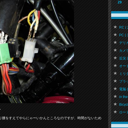
29
RC ( 
PC ( 
デリカ 
カメラ 
近況 ( 
オートバ
ミリタリ
ブラッ
電脳 ( 
in the
Bicycl
・
ロード
り腰をすえてやらにゃーいかんところなのですが、時間がないため