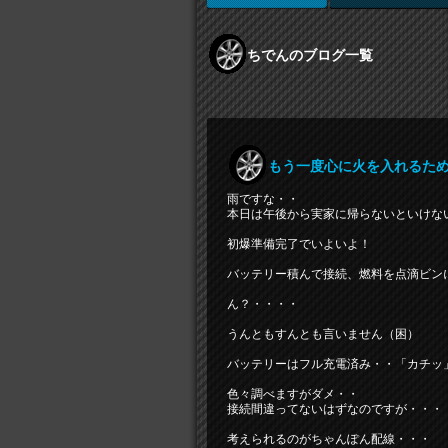
ちでんのブログ一覧
もう一度心に火を入れるために
雨ですな・・
本日は午後から実家に帰らないといけな
初爆準備完了でいよいよ！
バッテリー積んで接続、燃料を点滴ビン
ん？・・・・
うんともすんとも言いません（困）
バッテリーはフル充電済み・・「カチッ
色々調べますがダメ・・
接続間違ってないはずなのですが・・・
考えられるのがちゃんぽん配線・・・