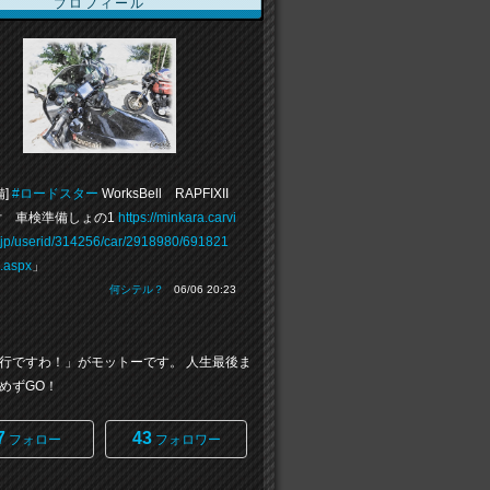
プロフィール
備]
#ロードスター
WorksBell RAPFIXII
 車検準備しょの1
https://minkara.carvi
.jp/userid/314256/car/2918980/691821
e.aspx
」
何シテル？
06/06 20:23
行ですわ！」がモットーです。 人生最後ま
めずGO！
7
43
フォロー
フォロワー