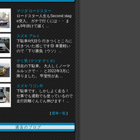
マツダ ロードスター
ロードスター人生もSecond stag
e突入。 ガチで行くには・・ ま
ぁ9年掛けて緩く ...
スズキ アルト
下駄車4代目💦 行きつくところに
行きついた感じです😓 車重軽い
ので「下り勝負（ウソ） ...
デミ男 (マツダ デミオ)
現在の下駄車。 大人しくノーマ
ルルックで・・ と2022年3月に
降りました。 甲斐性があ ...
スズキ ワゴンR
下駄車です。しかしよく走る！
仕事でも通勤でも使っているので
走行距離ぐんぐん伸びます！ ...
[
愛車一覧
]
過去のブログ