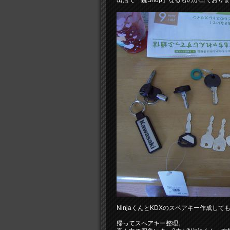
出店で「鍵Shop」なるものが出ており
NinjaくんとKDXのスペアキー作成して
帰ってスペアキー整理。