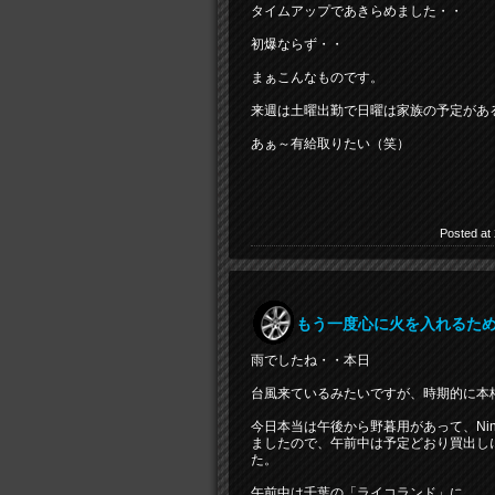
タイムアップであきらめました・・
初爆ならず・・
まぁこんなものです。
来週は土曜出勤で日曜は家族の予定があ
あぁ～有給取りたい（笑）
Posted at
もう一度心に火を入れるために
雨でしたね・・本日
台風来ているみたいですが、時期的に本
今日本当は午後から野暮用があって、Ni
ましたので、午前中は予定どおり買出しに
た。
午前中は千葉の「ライコランド」に