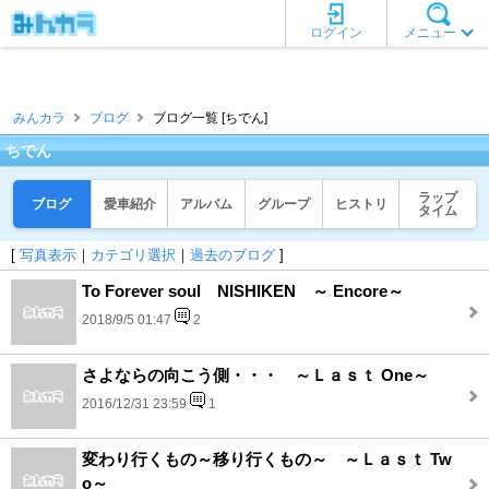
ログイン
メニュー
みんカラ
ブログ
ブログ一覧 [ちでん]
ちでん
ラップ
ブログ
愛車紹介
アルバム
グループ
ヒストリ
タイム
[
写真表示
｜
カテゴリ選択
｜
過去のブログ
]
To Forever soul NISHIKEN ～ Encore～
2018/9/5 01:47
2
さよならの向こう側・・・ ～Ｌａｓｔ One～
2016/12/31 23:59
1
変わり行くもの～移り行くもの～ ～Ｌａｓｔ Tw
o～