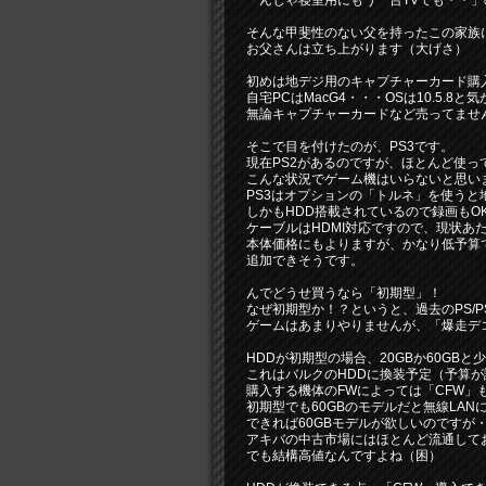
「んじゃ寝室用にもう一台TVでも・・
そんな甲斐性のない父を持ったこの家族
お父さんは立ち上がります（大げさ）
初めは地デジ用のキャプチャーカード購入
自宅PCはMacG4・・・OSは10.5.8
無論キャプチャーカードなど売ってませ
そこで目を付けたのが、PS3です。
現在PS2があるのですが、ほとんど使っ
こんな状況でゲーム機はいらないと思い
PS3はオプションの「トルネ」を使うと
しかもHDD搭載されているので録画もO
ケーブルはHDMI対応ですので、現状あ
本体価格にもよりますが、かなり低予算
追加できそうです。
んでどうせ買うなら「初期型」！
なぜ初期型か！？というと、過去のPS/
ゲームはあまりやりませんが、「爆走デ
HDDが初期型の場合、20GBか60GBと
これはバルクのHDDに換装予定（予算が
購入する機体のFWによっては「CFW」
初期型でも60GBのモデルだと無線LAN
できれば60GBモデルが欲しいのですが
アキバの中古市場にはほとんど流通して
でも結構高値なんですよね（困）