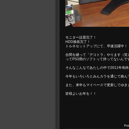
モニター設置完了！
HDD換装完了！
トルネセットアップにて、早速活躍中！
合間を縫って「デコトラ」やります（笑
ってPS3用のソフトって持ってないんで
そんなこんなであたしの中で2011年有終
今年もいろいろとみんカラを通じて絡ん
また、来年もマイペースで更新してゆき
皆様よいお年を！！
Pos