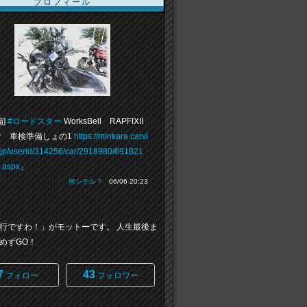
プロフィール
備]
#ロードスター
WorksBell RAPFIXII
 車検準備しょの1
https://minkara.carvi
.jp/userid/314256/car/2918980/691821
e.aspx
」
何シテル？
06/06 20:23
行ですわ！」がモットーです。 人生最後ま
めずGO！
7
43
フォロー
フォロワー