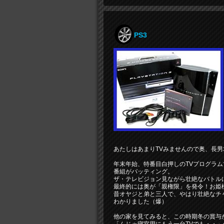
PS3
あたしはあまりTVみませんので奥、長
年末年始、特番目白押しのTVプログラ
番組がバッティング。
ザ・テレビジョン見ながら壮絶なバトル
最終的には奥が「親権限」を発令！お姫
昔オヤジと弟と三人で、やはり壮絶なチ
わかりました（爆）
他の家を見てみると、この時期冬の賞与