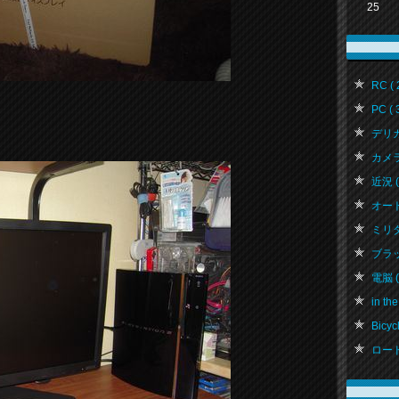
25
RC ( 
PC ( 
デリカ 
カメラ 
近況 ( 
オートバ
ミリタリ
ブラッ
電脳 ( 
in the
Bicycl
ロード