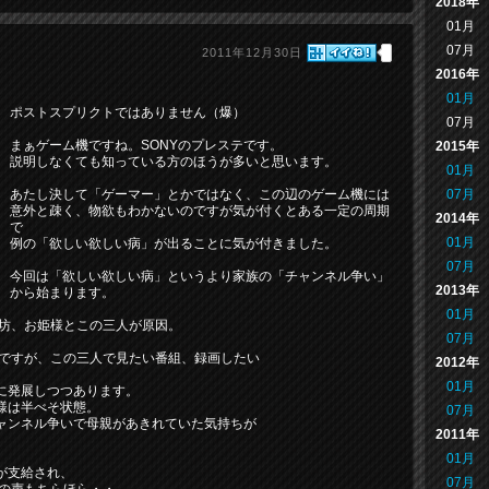
2018年
01月
07月
2011年12月30日
2016年
01月
ポストスプリクトではありません（爆）
07月
まぁゲーム機ですね。SONYのプレステです。
2015年
説明しなくても知っている方のほうが多いと思います。
01月
07月
あたし決して「ゲーマー」とかではなく、この辺のゲーム機には
意外と疎く、物欲もわかないのですが気が付くとある一定の周期
2014年
で
01月
例の「欲しい欲しい病」が出ることに気が付きました。
07月
今回は「欲しい欲しい病」というより家族の「チャンネル争い」
2013年
から始まります。
01月
男坊、お姫様とこの三人が原因。
07月
ムですが、この三人で見たい番組、録画したい
2012年
01月
に発展しつつあります。
様は半べそ状態。
07月
ャンネル争いで母親があきれていた気持ちが
2011年
01月
が支給され、
07月