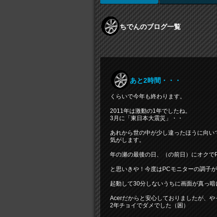
ちでんのブログ一覧
あと2時間・・・
くらいで今年も終わります。
2011年は激動の1年でしたね。
3月に「東日本大震災」・・
あれから世の中が少し違ったほうに向い
気がします。
年の瀬の最後の日、（の前日）にオクでP
と思いきや！今度はPCモニターの調子
起動して30分しないうちに画面が真っ暗
Acerだからと安心しておりましたが、
2年チョイでダメでした（困）