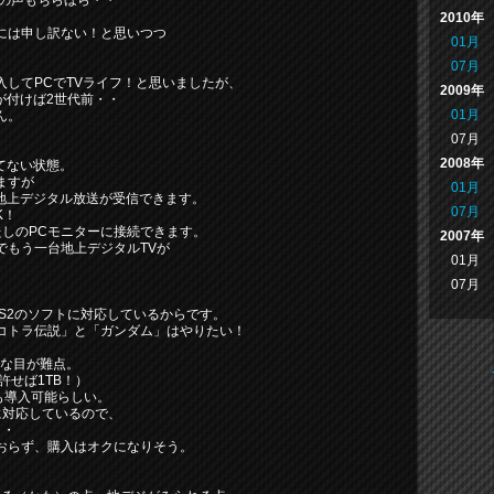
」の声もちらほら・・
2010年
には申し訳ない！と思いつつ
01月
07月
してPCでTVライフ！と思いましたが、
2009年
と気が付けば2世代前・・
01月
ん。
07月
2008年
てない状態。
ますが
01月
地上デジタル放送が受信できます。
07月
K！
たしのPCモニターに接続できます。
2007年
でもう一台地上デジタルTVが
01月
07月
PS2のソフトに対応しているからです。
コトラ伝説」と「ガンダム」はやりたい！
少な目が難点。
許せば1TB！）
も導入可能らしい。
に対応しているので、
・・
おらず、購入はオクになりそう。