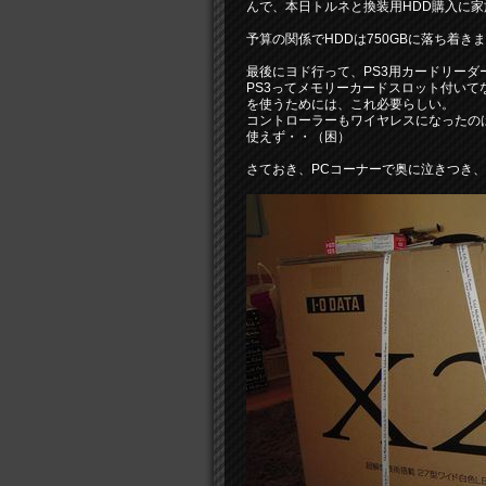
んで、本日トルネと換装用HDD購入に
予算の関係でHDDは750GBに落ち着き
最後にヨド行って、PS3用カードリーダ
PS3ってメモリーカードスロット付いてな
を使うためには、これ必要らしい。
コントローラーもワイヤレスになったのは
使えず・・（困）
さておき、PCコーナーで奥に泣きつき