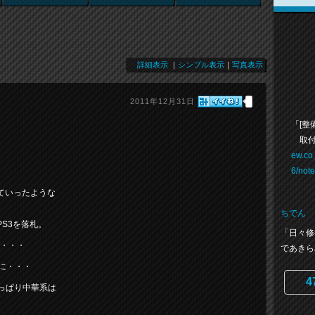
詳細表示
｜
シンプル表示
｜
写真表示
2011年12月31日
「[整
取付
ew.co
6/not
ていったような
ちでん
S3を落札。
「日々修
が・・・
であきら
に・・・
4
やっぱり中華系は