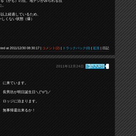
きる（かも）の点、地デジがみられる点
た。
年以上経過しているため、
かしくない状態（爆）
ted at 2011/12/30 08:30:17 |
コメント(2)
|
トラックバック(0)
|
近況
| 日記
2011年12月24日
に来ています。
長男坊が明日誕生日＼(^o^)／
ロッジに泊まります。
無事帰還出来るか！