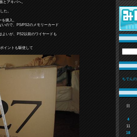
家族とアキバへ。
ました。
ーを購入。
いので、PS/PS2のメモリーカード
よいが、PS2以前のワイヤードも
、ポイントも駆使して
ちでんの
日
4
11
18