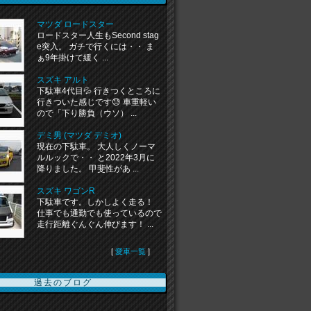
マツダ ロードスター
ロードスター人生もSecond stag
e突入。 ガチで行くには・・ ま
ぁ9年掛けて緩く ...
スズキ アルト
下駄車4代目💦 行きつくところに
行きついた感じです😓 車重軽い
ので「下り勝負（ウソ） ...
デミ男 (マツダ デミオ)
現在の下駄車。 大人しくノーマ
ルルックで・・ と2022年3月に
降りました。 甲斐性があ ...
スズキ ワゴンR
下駄車です。しかしよく走る！
仕事でも通勤でも使っているので
走行距離ぐんぐん伸びます！ ...
[
愛車一覧
]
過去のブログ