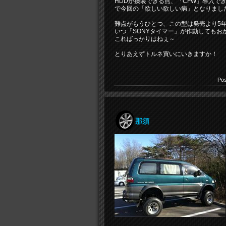
HDDが換装できる点、「CFW」導入で
で今回の「欲しい欲しい病」となりまし
難点がもうひとつ、この型は発売より5
いつ「SONYタイマー」が作動してもお
こればっかりはねぇ～
とりあえずトルネ買いにいきますか！
Pos
那須