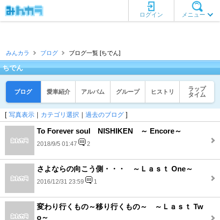
ログイン
メニュー
みんカラ
ブログ
ブログ一覧 [ちでん]
ちでん
ラップ
ブログ
愛車紹介
アルバム
グループ
ヒストリ
タイム
[
写真表示
｜
カテゴリ選択
｜
過去のブログ
]
To Forever soul NISHIKEN ～ Encore～
2018/9/5 01:47
2
さよならの向こう側・・・ ～Ｌａｓｔ One～
2016/12/31 23:59
1
変わり行くもの～移り行くもの～ ～Ｌａｓｔ Tw
o～