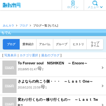
ログイン
メニュー
みんカラ
ブログ
ブログ一覧 [ちでん]
ちでん
ラップ
ブログ
愛車紹介
アルバム
グループ
ヒストリ
タイム
[
写真表示
｜
カテゴリ選択
｜
過去のブログ
]
To Forever soul NISHIKEN ～ Encore～
2018/9/5 01:47
2
さよならの向こう側・・・ ～Ｌａｓｔ One～
2016/12/31 23:59
1
変わり行くもの～移り行くもの～ ～Ｌａｓｔ Tw
o～