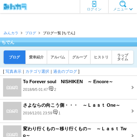
ログイン
メニュー
みんカラ
ブログ
ブログ一覧 [ちでん]
ちでん
ラップ
ブログ
愛車紹介
アルバム
グループ
ヒストリ
タイム
[
写真表示
｜
カテゴリ選択
｜
過去のブログ
]
To Forever soul NISHIKEN ～ Encore～
2018/9/5 01:47
2
さよならの向こう側・・・ ～Ｌａｓｔ One～
2016/12/31 23:59
1
変わり行くもの～移り行くもの～ ～Ｌａｓｔ Tw
o～