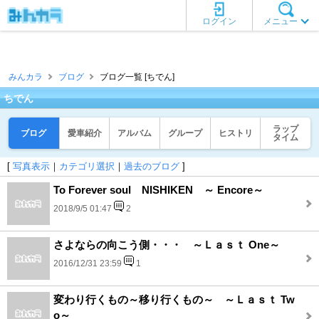
ログイン
メニュー
みんカラ
ブログ
ブログ一覧 [ちでん]
ちでん
ラップ
ブログ
愛車紹介
アルバム
グループ
ヒストリ
タイム
[
写真表示
｜
カテゴリ選択
｜
過去のブログ
]
To Forever soul NISHIKEN ～ Encore～
2018/9/5 01:47
2
さよならの向こう側・・・ ～Ｌａｓｔ One～
2016/12/31 23:59
1
変わり行くもの～移り行くもの～ ～Ｌａｓｔ Tw
o～