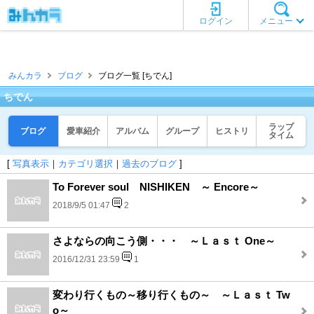
ログイン
メニュー
みんカラ
ブログ
ブログ一覧 [ちでん]
ちでん
ラップ
ブログ
愛車紹介
アルバム
グループ
ヒストリ
タイム
[
写真表示
｜
カテゴリ選択
｜
過去のブログ
]
To Forever soul NISHIKEN ～ Encore～
2018/9/5 01:47
2
さよならの向こう側・・・ ～Ｌａｓｔ One～
2016/12/31 23:59
1
変わり行くもの～移り行くもの～ ～Ｌａｓｔ Tw
o～