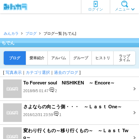
ログイン
メニュー
みんカラ
ブログ
ブログ一覧 [ちでん]
ちでん
ラップ
ブログ
愛車紹介
アルバム
グループ
ヒストリ
タイム
[
写真表示
｜
カテゴリ選択
｜
過去のブログ
]
To Forever soul NISHIKEN ～ Encore～
2018/9/5 01:47
2
さよならの向こう側・・・ ～Ｌａｓｔ One～
2016/12/31 23:59
1
変わり行くもの～移り行くもの～ ～Ｌａｓｔ Tw
o～