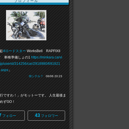
プロフィール
備]
#ロードスター
WorksBell RAPFIXII
 車検準備しょの1
https://minkara.carvi
.jp/userid/314256/car/2918980/691821
e.aspx
」
何シテル？
06/06 20:23
行ですわ！」がモットーです。 人生最後ま
めずGO！
7
43
フォロー
フォロワー