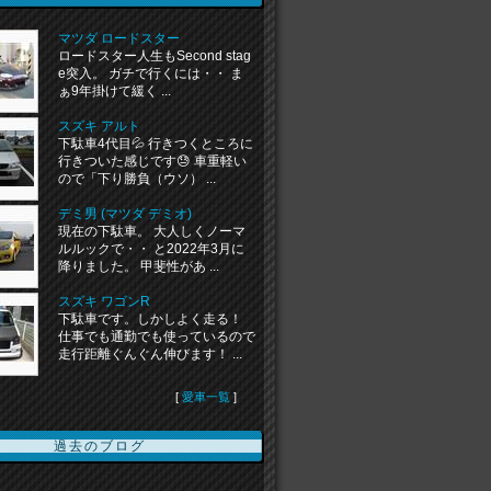
マツダ ロードスター
ロードスター人生もSecond stag
e突入。 ガチで行くには・・ ま
ぁ9年掛けて緩く ...
スズキ アルト
下駄車4代目💦 行きつくところに
行きついた感じです😓 車重軽い
ので「下り勝負（ウソ） ...
デミ男 (マツダ デミオ)
現在の下駄車。 大人しくノーマ
ルルックで・・ と2022年3月に
降りました。 甲斐性があ ...
スズキ ワゴンR
下駄車です。しかしよく走る！
仕事でも通勤でも使っているので
走行距離ぐんぐん伸びます！ ...
[
愛車一覧
]
過去のブログ