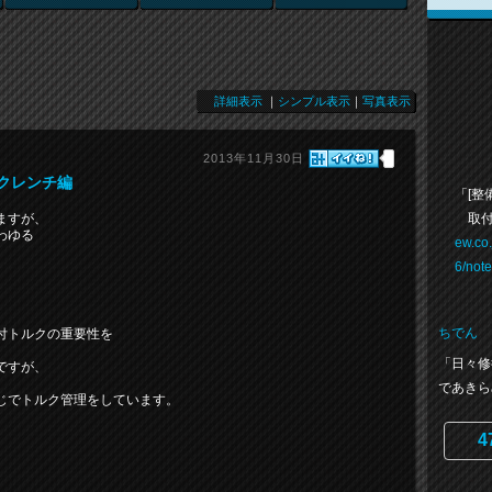
詳細表示
｜
シンプル表示
｜
写真表示
2013年11月30日
クレンチ編
「[整
取付
ますが、
わゆる
ew.co
6/not
ちでん
付トルクの重要性を
「日々修
ですが、
であきら
じでトルク管理をしています。
4