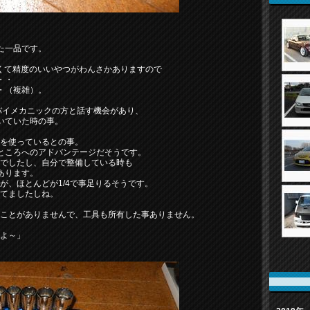
た一品です。
と安くて精度のいいやつがわんさかありますので
・・
・（複雑）。
バイメカニックの方と話す機会があり、
いていた時の事。
4を使っているとの事。
ところへのアドバンテージだそうです。
うでしたし、自分で整備している時も
あります。
が、ほとんどが1/4で事足りるそうです。
ってましたしね。
たことがありませんで、工具も所有した事ありません。
すよ～」