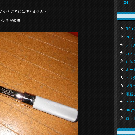
24
細かいところには使えません・・
レンチが破格！
RC ( 
PC ( 
デリカ 
カメラ 
近況 ( 
オートバ
ミリタリ
ブラッ
電脳 ( 
in the
Bicycl
ロード