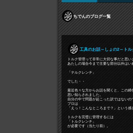
ちでんのブログ一覧
工具のお話～しょの2～トル
トルク管理って非常に大切な事だと思い
あたしの場合今まで主要な部分以外はい
「テルクレンチ」
でした・・
最近色々な方からお話を聞くと、この締
思い知らされました。
自分の中で問題が起こった訳ではないの
プロは
「えっ！こんなところまで？」という感
トルクを完璧に管理するには
「トルクレンチ」
が必要です（当たり前）。