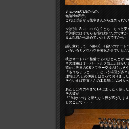
Snap-onの3/8のもの。
無論Nm表示。
これは以前から後輩さんから進められて
今は別にSnap-onでなくとも、もっ
予算的にはそちらも揺れ動いたのですが
まぁ以前から決めていたものですから・
話し変わって、S藤の知り合いのオート
いろいろとノウハウを吸収させていただ
彼はオートバイ整備でそのほとんどが1/
その理由はオーバートルク防止と細かい
確かに先日のCBマフラー交換の時もそ
「もうちょっと・・」という場面が多々
理想は3/8との併用とは言っておりました
そういえば笹賀さんの工具箱にも1/4入
あたしは今の今まで1/4はまったく使っ
その彼が
「1/4使い出すと新たな世界が広がりま
とのことで・・・