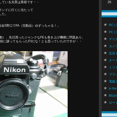
26
している光景は異様です・・
ランドに行くに当たって
した。
RC ( 
追金5野口でFA（完動品）ゆずっちゃる！」
PC ( 
は不動）、先日買ったジャンクなFEも巻き上げ機構に問題あり。
デリカ 
年前に譲ってもらったF3だな！とも思っていたのですが・・
カメラ 
近況 ( 
オートバ
ミリタリ
ブラッ
電脳 ( 
in the
Bicycl
ロード