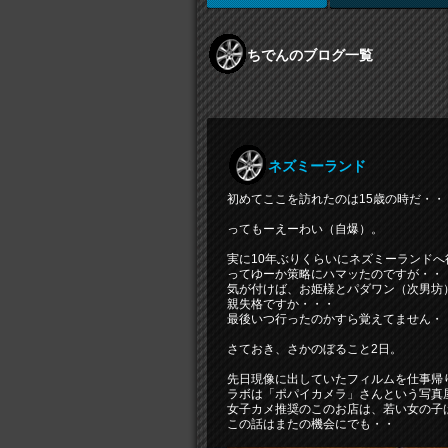
ちでんのブログ一覧
ネズミーランド
初めてここを訪れたのは15歳の時だ・・
ってもーえーわい（自爆）。
実に10年ぶりくらいにネズミーランドへ
ってゆーか策略にハマッたのですが・・
気が付けば、お姫様とパダワン（次男坊
親失格ですか・・・
最後いつ行ったのかすら覚えてません・
さておき、さかのぼること2日。
先日現像に出していたフィルムを仕事帰
ラボは「ポパイカメラ」さんという写真
女子カメ推奨のこのお店は、若い女の子
この話はまたの機会にでも・・