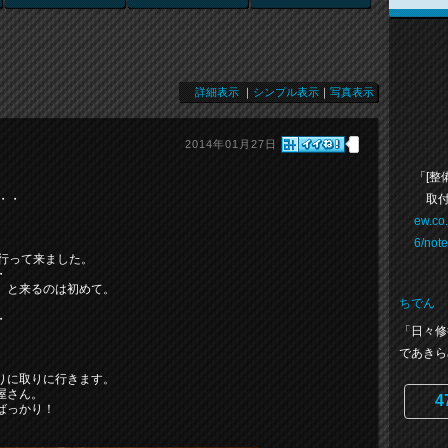
詳細表示
｜
シンプル表示
｜
写真表示
2014年01月27日
「[整
取付
・・
ew.co
6/not
行って来ました。
・
）と来るのは初めて。
ちでん
・
「日々修
であきら
りに取りに行きます。
屋さん。
4
ばっかり！