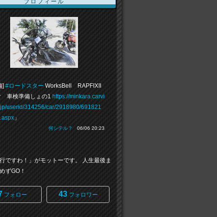
プロフィール
備]
#ロードスター
WorksBell RAPFIXII
 車検準備しょの1
https://minkara.carvi
.jp/userid/314256/car/2918980/691821
e.aspx
」
何シテル？
06/06 20:23
行ですわ！」がモットーです。 人生最後ま
めずGO！
7
43
フォロー
フォロワー