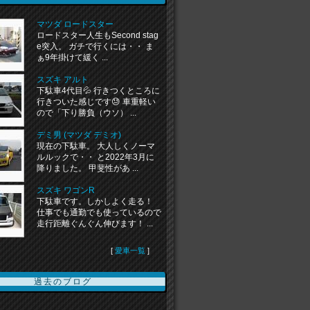
マツダ ロードスター
ロードスター人生もSecond stag
e突入。 ガチで行くには・・ ま
ぁ9年掛けて緩く ...
スズキ アルト
下駄車4代目💦 行きつくところに
行きついた感じです😓 車重軽い
ので「下り勝負（ウソ） ...
デミ男 (マツダ デミオ)
現在の下駄車。 大人しくノーマ
ルルックで・・ と2022年3月に
降りました。 甲斐性があ ...
スズキ ワゴンR
下駄車です。しかしよく走る！
仕事でも通勤でも使っているので
走行距離ぐんぐん伸びます！ ...
[
愛車一覧
]
過去のブログ