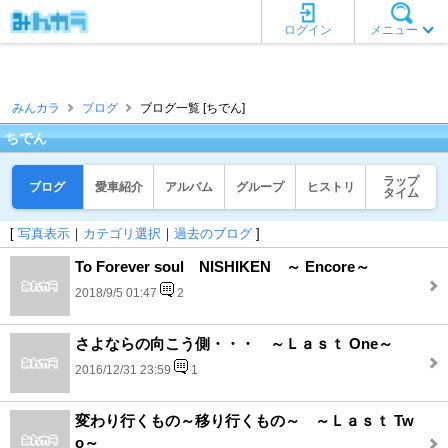
ログイン
メニュー
みんカラ
ブログ
ブログ一覧 [ちでん]
ちでん
ラップ
ブログ
愛車紹介
アルバム
グループ
ヒストリ
タイム
[
写真表示
｜
カテゴリ選択
｜
過去のブログ
]
To Forever soul NISHIKEN ～ Encore～
2018/9/5 01:47
2
さよならの向こう側・・・ ～Ｌａｓｔ One～
2016/12/31 23:59
1
変わり行くもの～移り行くもの～ ～Ｌａｓｔ Tw
o～