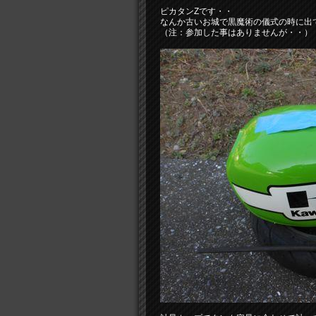
ピカタンZです・・
なんか古いお城で黒魔術の儀式の時に出
（注：参加した事はありませんが・・）