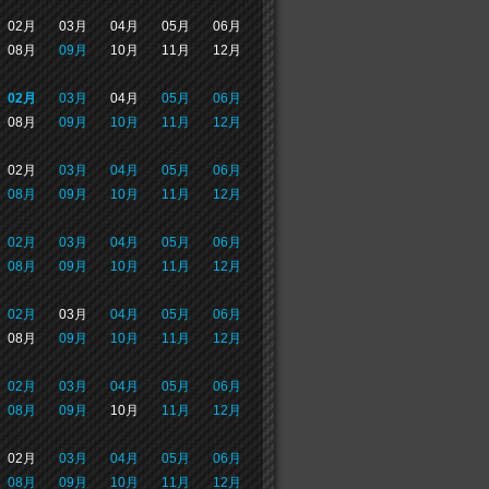
02月
03月
04月
05月
06月
08月
09月
10月
11月
12月
02月
03月
04月
05月
06月
08月
09月
10月
11月
12月
02月
03月
04月
05月
06月
08月
09月
10月
11月
12月
02月
03月
04月
05月
06月
08月
09月
10月
11月
12月
02月
03月
04月
05月
06月
08月
09月
10月
11月
12月
02月
03月
04月
05月
06月
08月
09月
10月
11月
12月
02月
03月
04月
05月
06月
08月
09月
10月
11月
12月