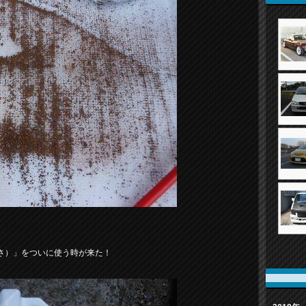
さ）」をついに使う時が来た！