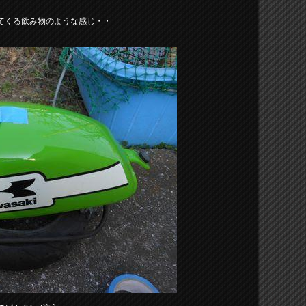
てくる飲み物のような感じ・・