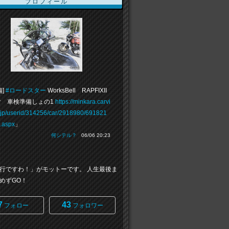
プロフィール
備]
#ロードスター
WorksBell RAPFIXII
 車検準備しょの1
https://minkara.carvi
.jp/userid/314256/car/2918980/691821
e.aspx
」
何シテル？
06/06 20:23
行ですわ！」がモットーです。 人生最後ま
めずGO！
7
43
フォロー
フォロワー