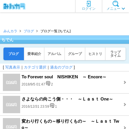
ログイン
メニュー
みんカラ
ブログ
ブログ一覧 [ちでん]
ちでん
ラップ
ブログ
愛車紹介
アルバム
グループ
ヒストリ
タイム
[
写真表示
｜
カテゴリ選択
｜
過去のブログ
]
To Forever soul NISHIKEN ～ Encore～
2018/9/5 01:47
2
さよならの向こう側・・・ ～Ｌａｓｔ One～
2016/12/31 23:59
1
変わり行くもの～移り行くもの～ ～Ｌａｓｔ Tw
o～