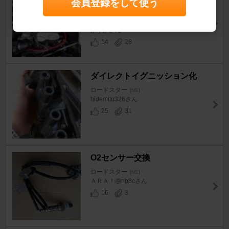
会員登録をして使う
法
ロードスター
[NB]
かずかさん
14
28
ダイレクトイグニッション化
ロードスター
[NB]
hidemitu326さん
25
31
O2センサー交換
ロードスター
[NB]
ＡＲＡ！@nb8cさん
16
3