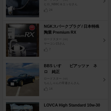
ヒロ_NB8C＆エッセさん
24
NGKスパークプラグ / 日本特殊
陶業 Premium RX
ロードスター
[NB]
ヤーコン15さん
7
BBS いすゞ ピアッツァ ネ
ロ 純正
ロードスター
[NB]
ちんしゃんの常連さんさん
14
LOVCA High Standard 10w-30