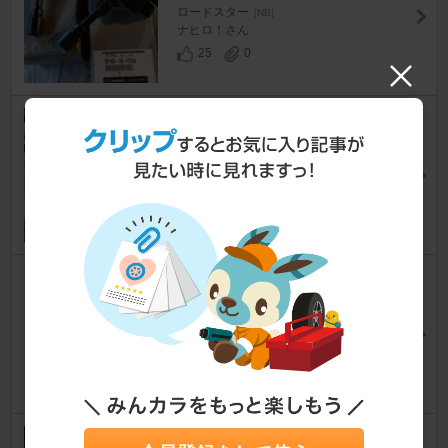
ロードスター
[NB]
ナヒロ！さん
25
0
ダイレクトイグニッションコイ
ル取付
ロードスター
[NB]
カムたくさん
76
2
点火系 交換メニュー
ロードスター
[NB]
オラ99さん
43
0
簡単♪NBスパークプラグ交換方