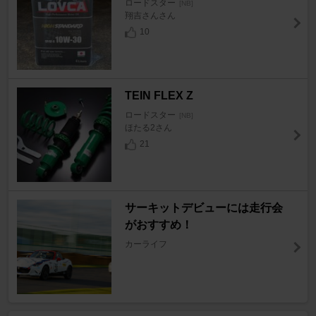
ロードスター
[NB]
翔吉さんさん
10
TEIN FLEX Z
ロードスター
[NB]
ほたる2さん
21
サーキットデビューには走行会
がおすすめ！
カーライフ