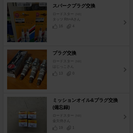
スパークプラグ交換
ロードスター
[NB]
タッツ Rh+Aさん
16
4
プラグ交換
ロードスター
[NB]
はじっこさん
13
0
ミッションオイル&プラグ交換
(備忘録)
ロードスター
[NB]
金欠侍さん
19
1