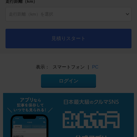
走行距離（km）
見積りスタート
表示：
スマートフォン
|
PC
ログイン