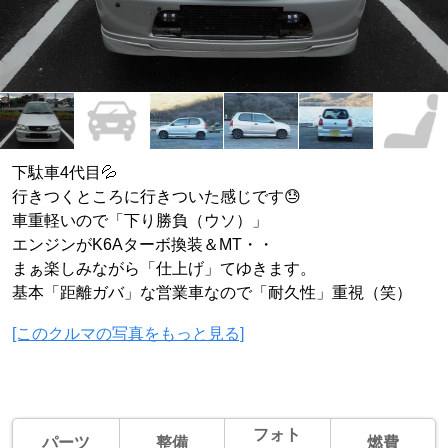
下駄車4代目💦
行きつくところに行きついた感じです😓
車重軽いので「下り勝負（ウソ）」
エンジンがK6Aターボ換装＆MT・・
まぁ楽しみながら「仕上げ」てゆきます。
基本「距離ガバ」な営業車なので「耐久性」重視（笑）
[このクルマの写真をもっと見る]
フォト
パーツ
整備
燃費