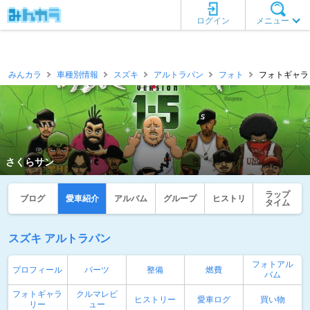
ログイン
メニュー
みんカラ
車種別情報
スズキ
アルトラパン
フォト
フォトギャラリ
さくらサン
ラップ
ブログ
愛車紹介
アルバム
グループ
ヒストリ
タイム
スズキ アルトラパン
フォトアル
プロフィール
パーツ
整備
燃費
バム
フォトギャラ
クルマレビ
ヒストリー
愛車ログ
買い物
リー
ュー