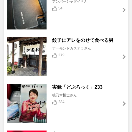
アンバーシャダイさん
54
餃子にアレをのせて食べる男
アーモンドカステラさん
279
実録「どぶろっく」233
桃乃木權士さん
284