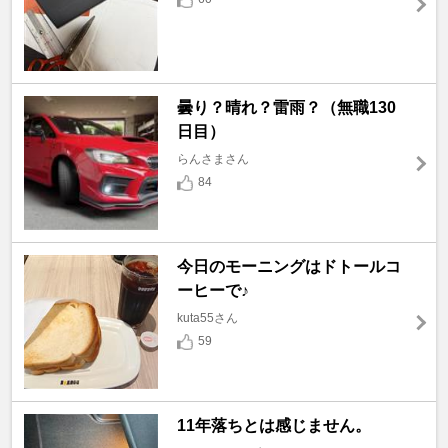
曇り？晴れ？雷雨？（無職130
日目）
らんさまさん
84
今日のモーニングはドトールコ
ーヒーで♪
kuta55さん
59
11年落ちとは感じません。