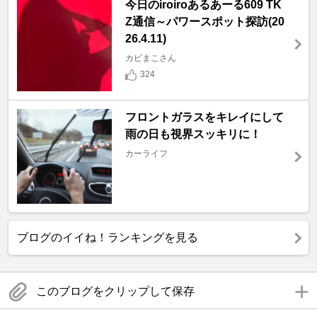
今日のiroiroあるあーる609 TK
Z通信～パワースポット探訪(20
26.4.11)
カピまこさん
324
フロントガラスをキレイにして
雨の日も視界スッキリに！
カーライフ
ブログのイイね！ランキングを見る
このブログをクリップして保存