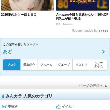
2026夏のおツー路１日目
Amazon今日も見逃せない！80%OF
F以上が続々登場
PR（Amazon）
Recommended by
この記事を書いたユーザー
あど
ラップ
ブログ
愛車紹介
アルバム
グループ
ヒストリ
タイム
ページの先頭へ ▲
みんカラ 人気のカテゴリ
車種別
イイね！