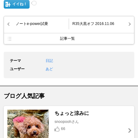
イイね！
ノートe-power試乗
R35大黒オフ 2016.11.06
記事一覧
テーマ
日記
ユーザー
あど
ブログ人気記事
ちょっと涼みに
snoopoohさん
66