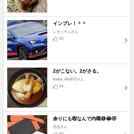
インプレ！＾＾
レガッテムさん
55
2がこない。2がさる。
Keika_493675さん
54
余りにも暇なんで内職😅😂🤣
毛毛さん
60