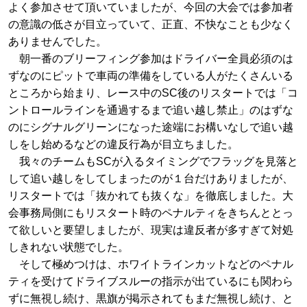
よく参加させて頂いていましたが、今回の大会では参加者
の意識の低さが目立っていて、正直、不快なことも少なく
ありませんでした。
朝一番のブリーフィング参加はドライバー全員必須のは
ずなのにピットで車両の準備をしている人がたくさんいる
ところから始まり、レース中のSC後のリスタートでは「コ
ントロールラインを通過するまで追い越し禁止」のはずな
のにシグナルグリーンになった途端にお構いなしで追い越
しをし始めるなどの違反行為が目立ちました。
我々のチームもSCが入るタイミングでフラッグを見落と
して追い越しをしてしまったのが１台だけありましたが、
リスタートでは「抜かれても抜くな」を徹底しました。大
会事務局側にもリスタート時のペナルティをきちんととっ
て欲しいと要望しましたが、現実は違反者が多すぎて対処
しきれない状態でした。
そして極めつけは、ホワイトラインカットなどのペナル
ティを受けてドライブスルーの指示が出ているにも関わら
ずに無視し続け、黒旗が掲示されてもまだ無視し続け、と