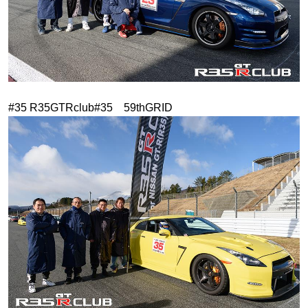
#35 R35GTRclub#35 59thGRID