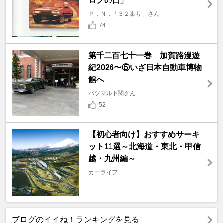
ロクの日」
Ｐ．Ｎ．「３２乗り」さん
74
第千二百七十一巻 加賀路漫遊
紀2026〜⑤いざ日本自動車博物
館へ
バツマル下関さん
52
【初心者向け】おすすめサーキ
ット11選～北海道・東北・甲信
越・九州編～
カーライフ
ブログのイイね！ランキングを見る