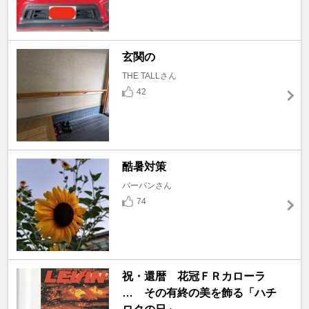
玄関の
THE TALLさん
42
酷暑対策
バーバンさん
74
祝・還暦 花冠ＦＲカローラ
… その有終の美を飾る「ハチ