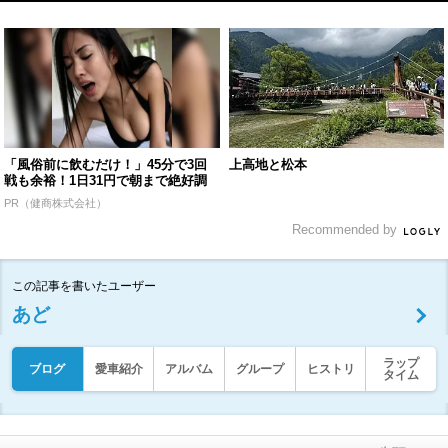
「風俗前に飲むだけ！」45分で3回
上高地と松本
戦も余裕！1日31円で朝まで絶好調
PR（健商株式会社）
Recommended by
この記事を書いたユーザー
あど
ラップ
ブログ
愛車紹介
アルバム
グループ
ヒストリ
タイム