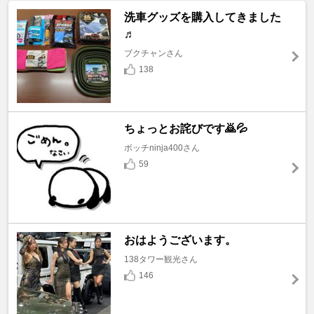
洗車グッズを購入してきました
♬
ブクチャンさん
138
ちょっとお詫びです🙇💦
ボッチninja400さん
59
おはようございます。
138タワー観光さん
146