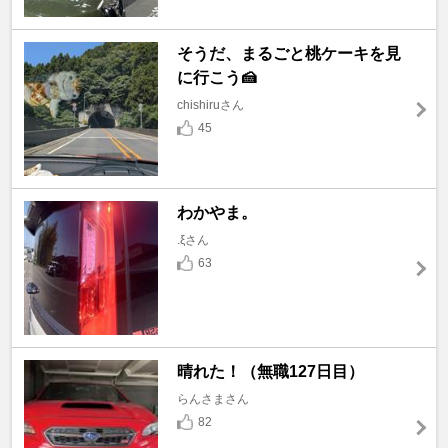
そうだ、まるごと桃ケーキを見
に行こう🍰
chishiruさん
45
わかやま。
.ξさん
63
晴れた！（無職127日目）
らんさまさん
82