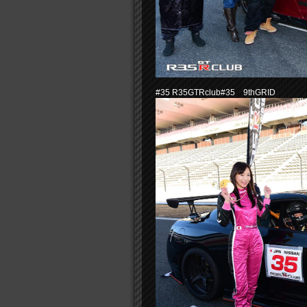
#35 R35GTRclub#35 9thGRID