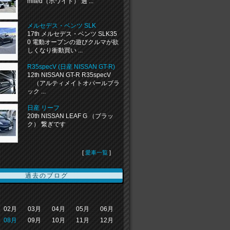
mited（ホワイト） 過 ...
メルセデス・ベンツ SLK
17th メルセデス・ベンツ SLK35
0 電動オープンの遊びクルマが欲
しくなり衝動買い ...
R35specV (日産 NISSAN GT-R)
12th NISSAN GT-R R35specV
（アルティメイトオパールブラ
ック ...
日産 リーフ
20th NISSAN LEAF G （ブラッ
ク） 繋ぎです
[
愛車一覧
]
過去のブログ
02月
03月
04月
05月
06月
08月
09月
10月
11月
12月