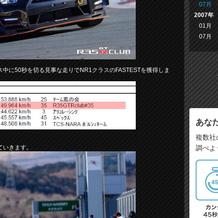
07月
2007年
01月
07月
ース中に50秒を切る見事な走りでNR1クラスのFASTESTを獲得しま
あな
複数社
ていきます。
調べよ