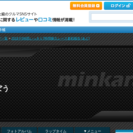
グ一覧
>
2018 FSW思いっきり7時間耐久レース参戦報告 [あど]
ぼう
フォトアルバム
ラップタイム
▼メニュー