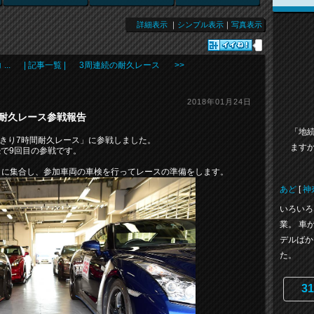
詳細表示
｜
シンプル表示
｜
写真表示
..
| 記事一覧 |
3周連続の耐久レース >>
2018年01月24日
時間耐久レース参戦報告
「地
っきり7時間耐久レース」に参戦しました。
ますか
連続で9回目の参戦です。
トに集合し、参加車両の車検を行ってレースの準備をします。
あど
[
神
いろいろ
業。 車
デルばか
た。
31