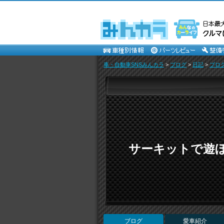
車・自動車SNSみんカラ
>
ブログ
>
日記
>
ブロ
サーキットで遊
ブログ
愛車紹介