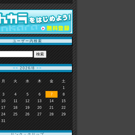
ユーザー内検索
<<
2026/8
>>
月
火
水
木
金
土
1
3
4
5
6
7
8
10
11
12
13
14
15
17
18
19
20
21
22
24
25
26
27
28
29
31
リンク・クリップ