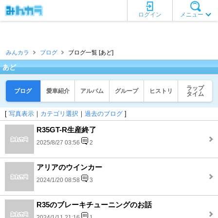
ログイン
メニュー
みんカラ
ブログ
ブログ一覧 [あど]
あど
ラップ
ブログ
愛車紹介
アルバム
グループ
ヒストリ
タイム
[
写真表示
｜
カテゴリ選択
｜
過去のブログ
]
R35GT-R生産終了
2025/8/27 03:56
2
アリアのウインカー
2024/1/20 08:58
3
R35のブレーキチューニングのお話
2024/1/11 21:16
1