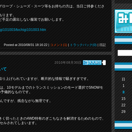
グローブ・シューズ・スーツ等をお持ちの方は、当日ご持参くださ
あります。
ど手足の露出しない服装でお願いします。
chigi101003/tochigi101003.htm
Posted at 2010/08/31 18:16:22 |
コメント(1)
|
トラックバック(0)
| 日記
2010年08月30日
ついて
取り上げられていますが、断片的な情報で騒ぎすぎです。
日
1
ドは、10モデルまでのトランスミッションのモード選択でSNOWモ
の予備的なものです。
8
15
なんですが、残念ながら無理です。
22
29
きく切ったときの4WD特有のぎこちなさを解消するためのもので、
ンセルされてしまいます。