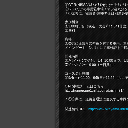
①GT-R(NISSAN&ｽｶｲﾗｲﾝ)だけのｻｰｷ
②GT-Rだけの専用駐車場！オフ会気分
＊①②共に、観戦券･駐車料金は別途必
参加料金
①3,000円/台（税込、大会ﾌﾟﾛｸﾞﾗﾑ1冊含)
②無料
資格
①②共に正規形式型番を有する車両。車
メインゲート（No,1）にて車検証をご
開催時間
①ﾒｲﾝｹﾞｰﾄにて受付。9/4=10:00まで、9/
②ｹﾞｰﾄｵｰﾌﾟﾝ～19:00（土日共に）
コース走行時間
①9/4(土)=11:00、9/5(日)=11:55（共
GT-R参戦チームはこちら
http://homepage1.nifty.com/daishin81/
＊①②共に、道路交通法に違反する車両
関連情報URL :
http://www.okayama-interna