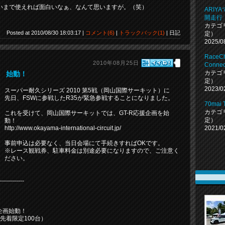
くらいまで使えれば面白いなぁ、なんて思いますが。（笑）
ARI
開走行
カテゴ
Posted at 2010/08/30 18:03:17 |
コメント(6)
|
トラックバック(1)
| 日記
定）
2025/0
RaceCh
2010年08月25日
Connec
カテゴ
企画 始動！
定）
2023/0
スーパー耐久シリーズ 2010 第5戦（岡山国際サーキット）に
先日、FSWに参戦したR35が緊急参戦することになりました。
70mai
カテゴ
これを受けて、岡山国際サーキットでは、GT-R応援企画を始
定）
動！
2021/0
http://www.okayama-international-circuit.jp/
事前申込は必要なく、当日会場にて手続きすればOKです。
※レース観戦券、駐車料金は別途必要になりますので、ご注意く
ださい。
----------
急企画始動！
！（先着限定100台）