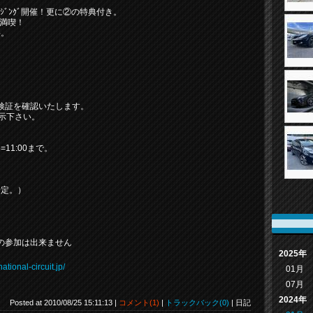
ｯﾄｸﾙｰｼﾞﾝｸﾞ開催！更に②の特典付き。
を満喫！
要。
検証を確認いたします。
提示下さい。
5=11:00まで。
に予定。）
の参加は出来ません
2025年
tional-circuit.jp/
01月
07月
2024年
Posted at 2010/08/25 15:11:13 |
コメント(1)
|
トラックバック(0)
| 日記