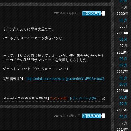
01月
07月
2010年08月08日
2020年
01月
07月
今日は久しぶりに早朝大黒です。
2019年
いつもよりスーパーカーが少ないかな…
01月
07月
2018年
そして、ずいぶん前に届いていましたが、使う機会がなかったト
01月
ミーカイラのR35用サンシェードを装着してみました。
07月
ジャストフィットでかなりかっこいいです！
2017年
01月
関連情報URL :
http://minkara.carview.co.jp/userid/314592/car/43
07月
2016年
01月
Posted at 2010/08/08 09:09:48 |
コメント(4)
|
トラックバック(0)
| 日記
07月
2015年
2010年08月08日
01月
07月
2014年