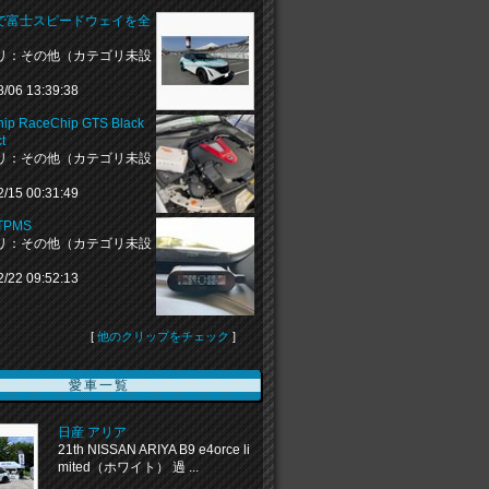
YAで富士スピードウェイを全
リ：その他（カテゴリ未設
8/06 13:39:38
ip RaceChip GTS Black
t
リ：その他（カテゴリ未設
2/15 00:31:49
 TPMS
リ：その他（カテゴリ未設
2/22 09:52:13
[
他のクリップをチェック
]
愛車一覧
日産 アリア
21th NISSAN ARIYA B9 e4orce li
mited（ホワイト） 過 ...