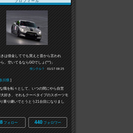
プロフィール
続きは借金してでも買えと昔から言われ
ら、空いてるならGOでしょ(^^)」
何シテル？
01/17 08:25
奈川県
]
な職を転々として、いつの間にやら自営
が大好き、それもクーペタイプのスポーツモ
り乗り継いでとうとう21台目になりまし
8
440
フォロー
フォロワー