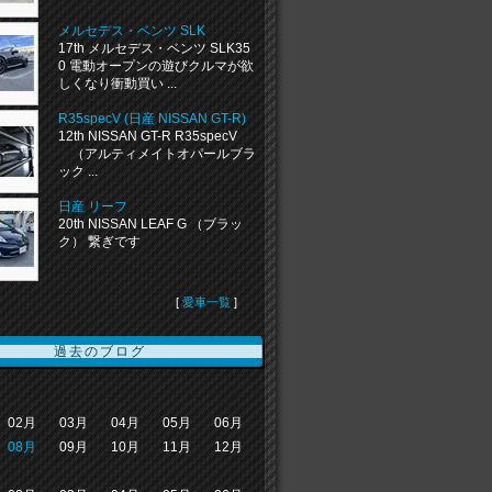
メルセデス・ベンツ SLK
17th メルセデス・ベンツ SLK35
0 電動オープンの遊びクルマが欲
しくなり衝動買い ...
R35specV (日産 NISSAN GT-R)
12th NISSAN GT-R R35specV
（アルティメイトオパールブラ
ック ...
日産 リーフ
20th NISSAN LEAF G （ブラッ
ク） 繋ぎです
[
愛車一覧
]
過去のブログ
02月
03月
04月
05月
06月
08月
09月
10月
11月
12月