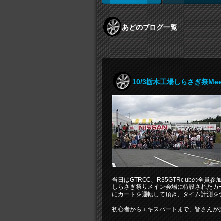
あどのブログ一覧
10/3栃木工場しらさぎ祭Mee
当日はGTROC、R35GTRclubの全
しらさぎ祭りメイン会場に特設されたカ
にカートを運転して頂き、タイム計測を
初心者からエキスパートまで、皆さんが