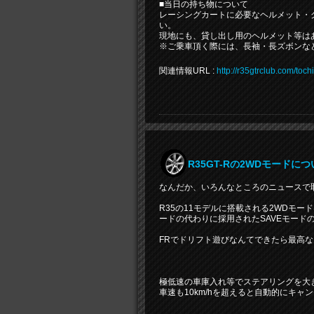
■当日の持ち物について
レーシングカートに必要なヘルメット・
い。
現地にも、貸し出し用のヘルメット等は
※ご乗車頂く際には、長袖・長ズボンな
関連情報URL :
http://r35gtrclub.com/to
R35GT-Rの2WDモードに
なんだか、いろんなところのニュースで
R35の11モデルに搭載される2WDモー
ードの代わりに採用されたSAVEモード
FRでドリフト遊びなんてできたら最高
極低速の車庫入れ等でステアリングを大
車速も10km/hを超えると自動的にキャ