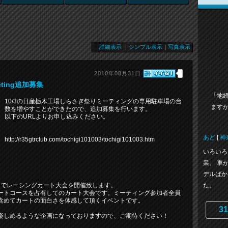
詳細表示
｜
シンプル表示
｜
写真表示
2010年08月31日
ting追加募集
「地
10/3の日産栃木工場しらさぎ祭りミーティングの専用駐車場の台
ますか
数を増やすことができたので、追加募集を行います。
以下のURLよりお申し込みください。
あど
[
神
http://r35gtrclub.com/tochigi101003/tochigi101003.htm
いろいろ
業。 車
デルばか
た。
員参加でレーシングカート大会を開催致します。
ートコースを占有してのカート大会です。ミーティング参加者全員
含めてカートの面白さを体感して頂くイベントです。
31
楽しめるような企画になっておりますので、ご期待ください！