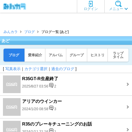
ログイン
メニュー
みんカラ
ブログ
ブログ一覧 [あど]
あど
ラップ
ブログ
愛車紹介
アルバム
グループ
ヒストリ
タイム
[
写真表示
｜
カテゴリ選択
｜
過去のブログ
]
R35GT-R生産終了
2025/8/27 03:56
2
アリアのウインカー
2024/1/20 08:58
3
R35のブレーキチューニングのお話
2024/1/11 21:16
1