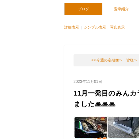
ブログ
愛車紹介
詳細表示
｜
シンプル表示
｜
写真表示
<< 今週の定期便〜 皆様〜！あ
2023年11月01日
11月一発目のみん
ました🙏🙏🙏