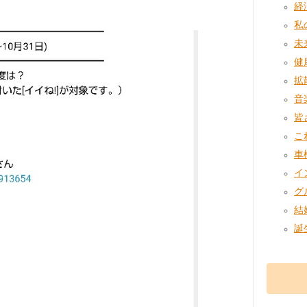
経済
私の
未来
健康
拡散
音楽
皆
こ
車検
イ
グ
結婚
誕生