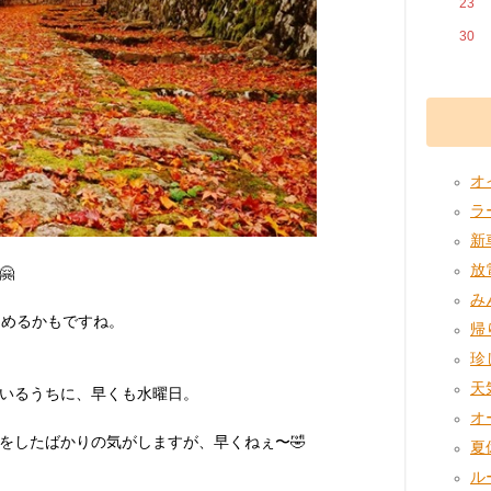
23
30
オイ
ラー
新車
放電

み
しめるかもですね。
帰り
珍し
天気
いるうちに、早くも水曜日。
オー
をしたばかりの気がしますが、早くねぇ〜🤣
夏休
ルー