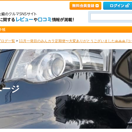
ブログ一覧
>
11月一発目のみんカラ定期便〜大変ありがとうございました🙏🙏🙏 [コ
ページ