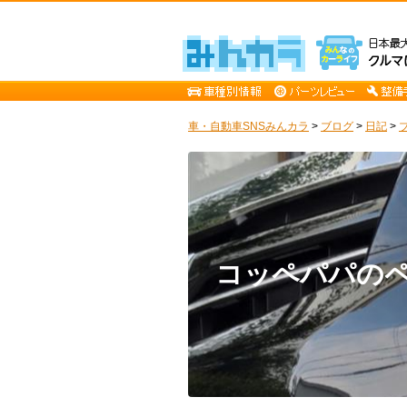
車・自動車SNSみんカラ
>
ブログ
>
日記
>
コッペパパの