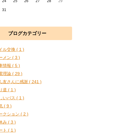
24
25
26
27
28
29
31
ブログカテゴリー
ル交換 ( 1 )
メン ( 3 )
情報 ( 5 )
理論 ( 29 )
ん友さんに感謝 ( 241 )
道 ( 1 )
いバス ( 1 )
 ( 9 )
クション ( 2 )
み ( 3 )
ト ( 1 )