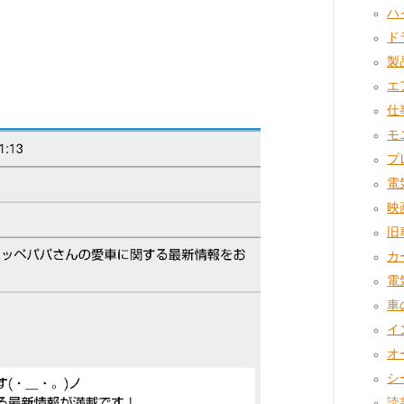
ハイ
ドラ
製品
エ
仕事
モニ
プレ
電気
映画
旧車
カ
電気
車の
イ
オー
シ
読書