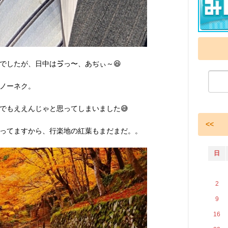
でしたが、日中はゔっ〜、あぢぃ～😆
ノーネク。
でもええんじゃと思ってしまいました😅
<<
ってますから、行楽地の紅葉もまだまだ。。
日
2
9
16