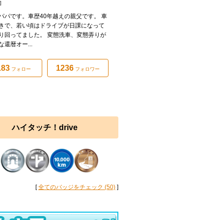
]
パパです。車歴40年越えの親父です。 車
きで、若い頃はドライブが日課になって
り回ってました。 変態洗車、変態弄りが
還暦オー...
183
1236
フォロー
フォロワー
ハイタッチ！drive
[
全てのバッジをチェック (50)
]