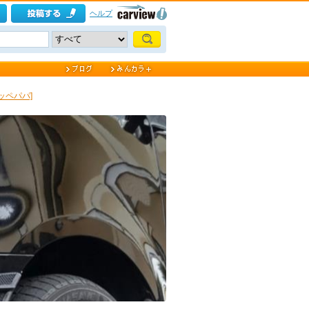
ヘルプ
ッペパパ]