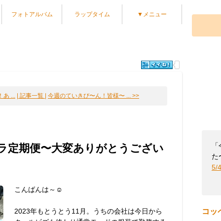
フォトアルバム
ラップタイム
▼メニュー
 ...
| 記事一覧 |
今週のていきび〜ん！皆様〜 ... >>
「
カラ定期便〜大変ありがとうござい
た〜
5/
こんばんは～☺️
2023年もとうとう11月。うちの会社は今日から
コッ