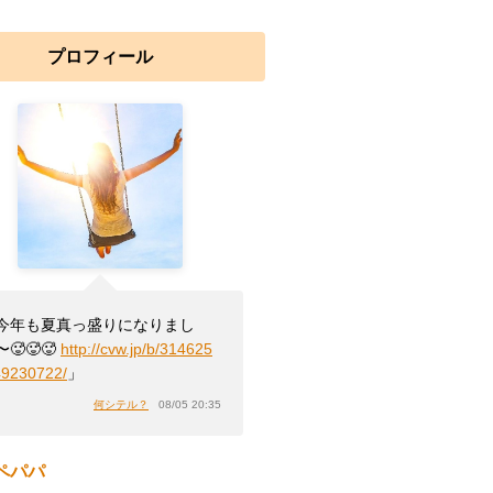
プロフィール
今年も夏真っ盛りになりまし
🥵🥵🥵
http://cvw.jp/b/314625
49230722/
」
何シテル？
08/05 20:35
ペパパ