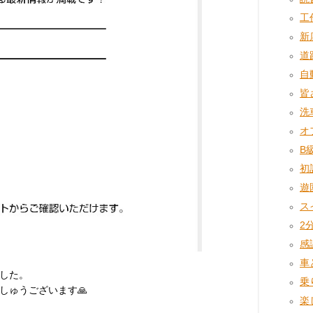
工作
新店
道路
自
皆
洗車
オフ
B級
初詣
遊園
スイ
2分
感謝
車と
した。
乗り
しゅうございます🙏
楽し