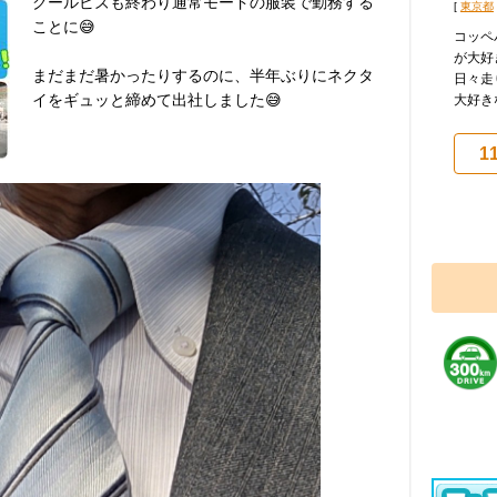
クールビズも終わり通常モードの服装で勤務する
[
東京都
ことに😅
コッペ
が大好
まだまだ暑かったりするのに、半年ぶりにネクタ
日々走
イをギュッと締めて出社しました😅
大好きな
1