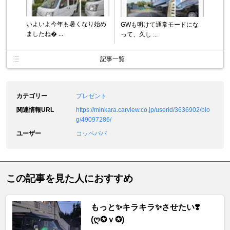
いよいよ今年も暑くなり始め
GWも明けて通常モードにな
ましたね� ...
って、久し ...
記事一覧
カテゴリー
プレゼント
関連情報URL
https://minkara.carview.co.jp/userid/3636902/blo
g/49097286/
ユーザー
コッペパパ
この記事を見た人におすすめ
もっと✨キラキラ✨させたい❣️
(ღ✪ｖ✪)