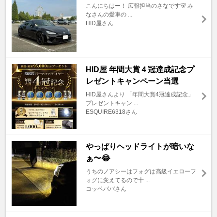
こんにちはー！ 広報担当のさなです🐻 み
なさんの愛車の ...
HID屋さん
HID屋 年間大賞４冠達成記念プ
レゼントキャンペーン当選
HID屋さんより 「年間大賞4冠達成記念」
プレゼントキャン ...
ESQUIRE6318さん
やっぱりヘッドライトが暗いな
ぁ〜😂
うちのノアシーはフォグは高級イエローフ
ォグに変えてるので十 ...
コッペパパさん