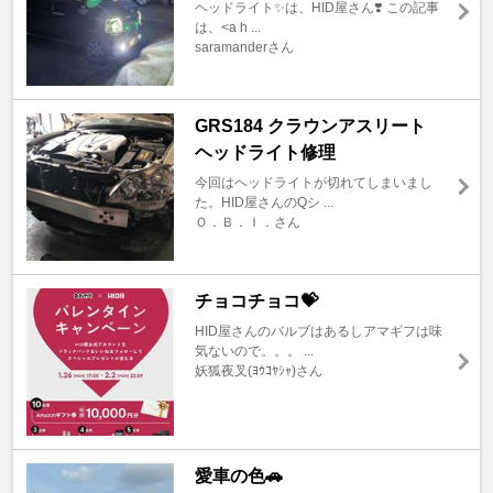
ヘッドライト✨は、HID屋さん❣️ この記事
は、<a h ...
saramanderさん
GRS184 クラウンアスリート
ヘッドライト修理
今回はヘッドライトが切れてしまいまし
た。HID屋さんのQシ ...
Ｏ．Ｂ．Ｉ．さん
チョコチョコ💝
HID屋さんのバルブはあるしアマギフは味
気ないので。。。 ...
妖狐夜叉(ﾖｳｺﾔｼｬ)さん
愛車の色🚗