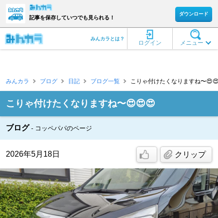
ダウンロード
記事を保存していつでも見られる！
みんカラとは？
ログイン
メニュー
みんカラ
ブログ
日記
ブログ一覧
こりゃ付けたくなりますね〜😍😍
こりゃ付けたくなりますね〜😍😍😍
ブログ
コッペパパのページ
2026年5月18日
クリップ