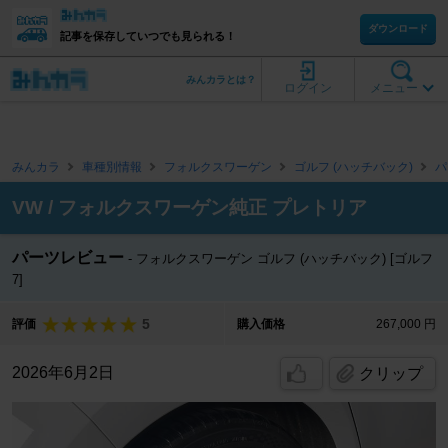
ダウンロード
記事を保存していつでも見られる！
みんカラとは？
ログイン
メニュー
みんカラ
車種別情報
フォルクスワーゲン
ゴルフ (ハッチバック)
パ
VW / フォルクスワーゲン純正 プレトリア
パーツレビュー
フォルクスワーゲン ゴルフ (ハッチバック) [ゴルフ
7]
5
評価
購入価格
267,000 円
2026年6月2日
クリップ