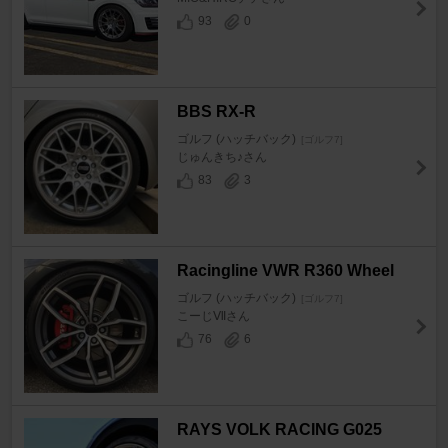
93
0
BBS RX-R
ゴルフ (ハッチバック)
[ゴルフ7]
じゅんきち♪さん
83
3
Racingline VWR R360 Wheel
ゴルフ (ハッチバック)
[ゴルフ7]
こーじⅦさん
76
6
RAYS VOLK RACING G025