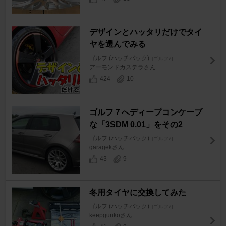
デザインとハッタリだけでタイ
ヤを選んでみる
ゴルフ (ハッチバック)
[ゴルフ7]
アーモンドカステラさん
424
10
ゴルフ７へディープコンケーブ
な「3SDM 0.01」をその2
ゴルフ (ハッチバック)
[ゴルフ7]
garagekさん
43
9
冬用タイヤに交換してみた
ゴルフ (ハッチバック)
[ゴルフ7]
keepgurikoさん