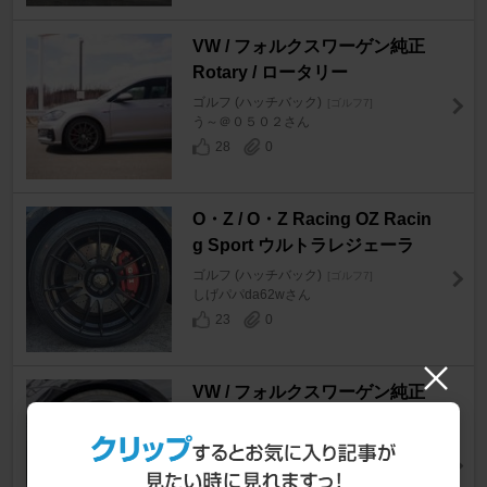
VW / フォルクスワーゲン純正
Rotary / ロータリー
ゴルフ (ハッチバック)
[ゴルフ7]
う～＠０５０２さん
28
0
O・Z / O・Z Racing OZ Racin
g Sport ウルトラレジェーラ
ゴルフ (ハッチバック)
[ゴルフ7]
しげパパda62wさん
23
0
VW / フォルクスワーゲン純正
ゴルフ7.5 GTI TCR専用19イン
チアルミホイール【Reifnitz】
(ET：50） 19インチ 8J