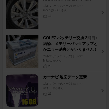
ゴルフ (ハッチバック)
[ゴルフ7]
moco@GOLFさん
13
GOLF7 バッテリー交換 2回目♪
結論、メモリーバックアップと
かエラー消去とかいりません！
ゴルフ (ハッチバック)
[ゴルフ7]
M.taisukeさん
25
カーナビ 地図データ更新
ゴルフ (ハッチバック)
[ゴルフ7]
＠まーぶるさん
26