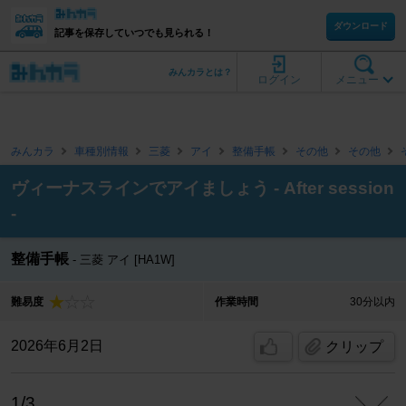
ダウンロード
記事を保存していつでも見られる！
みんカラとは？
ログイン
メニュー
みんカラ
車種別情報
三菱
アイ
整備手帳
その他
その他
ヴィーナスラインでアイましょう - After session
-
整備手帳
三菱 アイ [HA1W]
難易度
作業時間
30分以内
2026年6月2日
クリップ
1/3