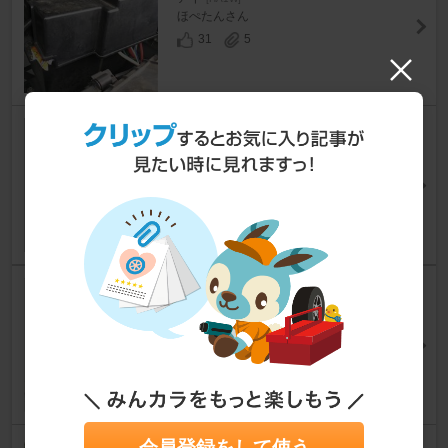
ほぺたんさん
31
5
解説書
アイ
[HA1W]
ぷちさん
4
6
ゆるオフ開催です！
アイ
[HA1W]
スーパーだいちさん
52
2
会員登録をして使う