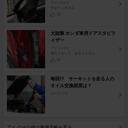
アイ
[HA1W]
＠まーぶるさん
33
大陸製 ホンダ車用ドアスタビラ
イザー
アイ
[HA1W]
魔入りました あきくんさん
24
毎回!? サーキットを走る人の
オイル交換頻度は？
カーライフ
アイ のその他の整備手帳を見る