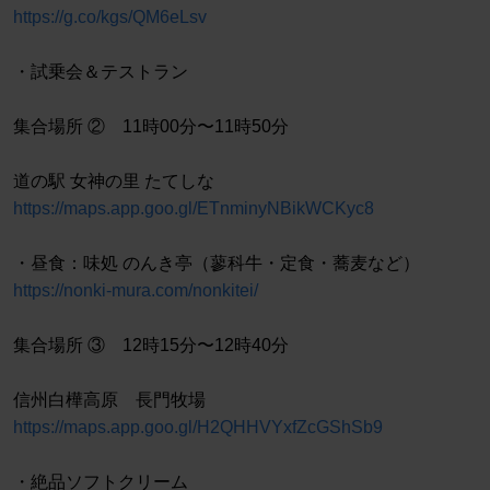
https://g.co/kgs/QM6eLsv
・試乗会＆テストラン
集合場所 ② 11時00分〜11時50分
道の駅 女神の里 たてしな
https://maps.app.goo.gl/ETnminyNBikWCKyc8
・昼食：味処 のんき亭（蓼科牛・定食・蕎麦など）
https://nonki-mura.com/nonkitei/
集合場所 ③ 12時15分〜12時40分
信州白樺高原 長門牧場
https://maps.app.goo.gl/H2QHHVYxfZcGShSb9
・絶品ソフトクリーム