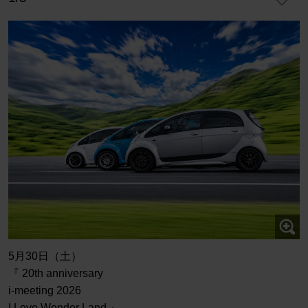
5月30日（土）
『 20th anniversary
i-meeting 2026
I Love Wonder Land 』