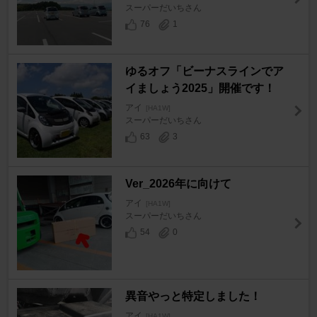
スーパーだいちさん
76
1
ゆるオフ「ビーナスラインでア
イましょう2025」開催です！
アイ
[HA1W]
スーパーだいちさん
63
3
Ver_2026年に向けて
アイ
[HA1W]
スーパーだいちさん
54
0
異音やっと特定しました！
アイ
[HA1W]