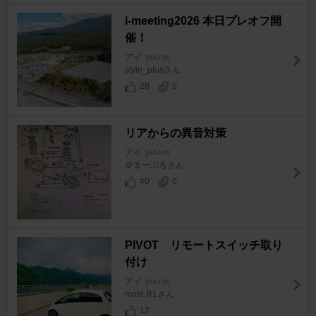
i-meeting2026 本日プレオフ開
催！
アイ
[HA1W]
style_plusさん
28
0
リアからの異音対策
アイ
[HA1W]
＠まーぶるさん
40
0
PIVOT リモートスイッチ取り
付け
アイ
[HA1W]
mobi.R1さん
12