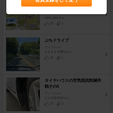
i-meeting2026 Parking Area 園
内動線について
アイ
[HA1W]
style_plusさん
28
3
ぷちドライブ
アイ
[HA1W]
さまさま＠愛知さん
26
1
タイヤハウスの空気抵抗削減作
戦その5
アイ
[HA1W]
どん兵衛2024さん
23
0