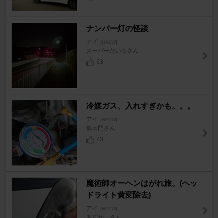
ナンバー灯の怪談
アイ
[HA1W]
スーパーだいちさん
63
冷媒ガス、入れすぎかも。。。
アイ
[HA1W]
似ェ門さん
23
魔術師オーヘンはがれ旅。(ヘッ
ドライト黄変除去)
アイ
[HA1W]
あすか。さん