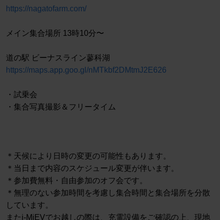
https://nagatofarm.com/
メイン集合場所 13時10分〜
道の駅 ビーナスライン蓼科湖
https://maps.app.goo.gl/nMTkbf2DMtmJ2E626
・試乗会
・集合写真撮影＆フリータイム
＊天候により日時の変更の可能性もあります。
＊当日まで内容のスケジュール変更が伴います。
＊参加費無料・自由参加のオフ会です。
＊無理のない参加時間を考慮し集合時間と集合場所を分散
しています。
またi-MiEVでお越しの際は、充電設備をご確認の上、現地