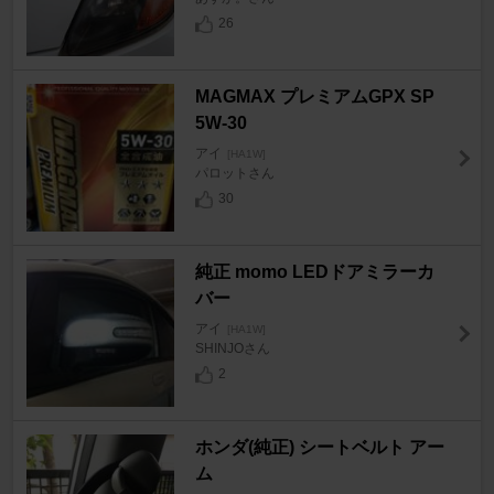
26
MAGMAX プレミアムGPX SP
5W-30
アイ
[HA1W]
パロットさん
30
純正 momo LEDドアミラーカ
バー
アイ
[HA1W]
SHINJOさん
2
ホンダ(純正) シートベルト アー
ム