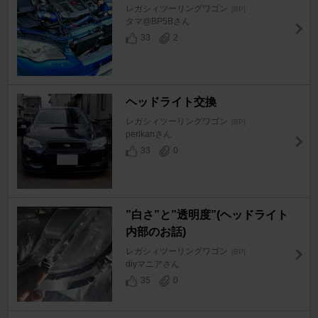
レガシィツーリングワゴン
[BP]
タマ@BP5Bさん
33
2
ヘッドライト交換
レガシィツーリングワゴン
[BP]
perikanさん
33
0
”白さ”と”透明度”(ヘッドライト
内部のお話)
レガシィツーリングワゴン
[BP]
diyマニアさん
35
0