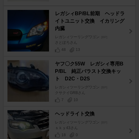
レガシィBP/BL前期 ヘッドラ
イトユニット交換 イカリング
内臓
レガシィツーリングワゴン
[BP]
さとぽろさん
48
13
ヤフ〇ク55W レガシィ専用B
P/BL 純正バラスト交換キッ
ト D2C・D2S
レガシィツーリングワゴン
[BP]
クサクイGRBさん
7
10
ヘッドライト交換
レガシィツーリングワゴン
[BP]
ｓｋｙ43さん
18
0