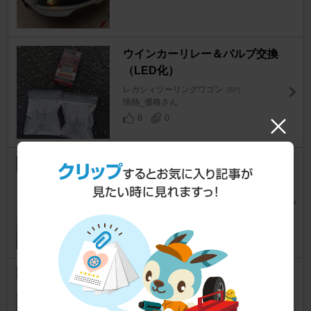
ウインカーリレー＆バルブ交換
（LED化）
レガシィツーリングワゴン
[BP]
情熱_価格さん
8
0
BRIGHT X ドアミラーウインカ
ーLEDランプキット取り付け
レガシィツーリングワゴン
[BP]
foremonさん
22
0
リアフォグ→バックランプ交換
レガシィツーリングワゴン
[BP]
foremonさん