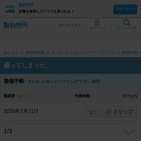
ダウンロード
記事を保存していつでも見られる！
みんカラとは？
ログイン
メニュー
みんカラ
車種別情報
スバル
レガシィツーリングワゴン
整備手帳
曇ってしまった、、
整備手帳
スバル レガシィツーリングワゴン [BP]
難易度
作業時間
30分以内
2026年3月21日
クリップ
1/3