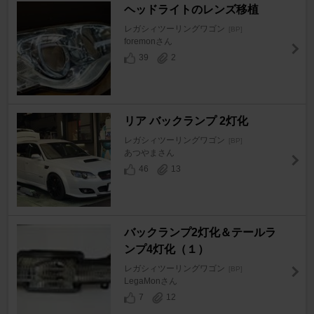
ヘッドライトのレンズ移植
レガシィツーリングワゴン
[BP]
foremonさん
39
2
リア バックランプ 2灯化
レガシィツーリングワゴン
[BP]
あつやまさん
46
13
バックランプ2灯化＆テールラ
ンプ4灯化（１）
レガシィツーリングワゴン
[BP]
LegaMonさん
7
12