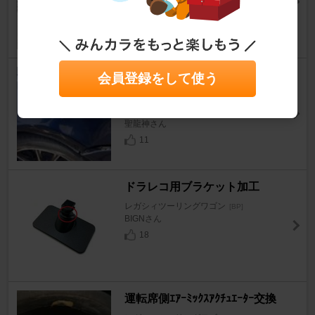
30
3
祝🎊マイレガ復活！ 鹿ミサイ
会員登録をして使う
ルからの復活〜
レガシィツーリングワゴン
[BP]
聖龍神さん
11
ドラレコ用ブラケット加工
レガシィツーリングワゴン
[BP]
BIGNさん
18
運転席側ｴｱｰﾐｯｸｽｱｸﾁｭｴｰﾀｰ交換