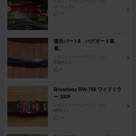
レガシィツーリングワゴン
[BP]
ぴいたんさん
47
復活パートⅡ バグガード装
着。
レガシィツーリングワゴン
[BP]
聖龍神さん
8
Broadway BW-766 ワイドミラ
ー 300F
レガシィツーリングワゴン
[BP]
BIGNさん
21